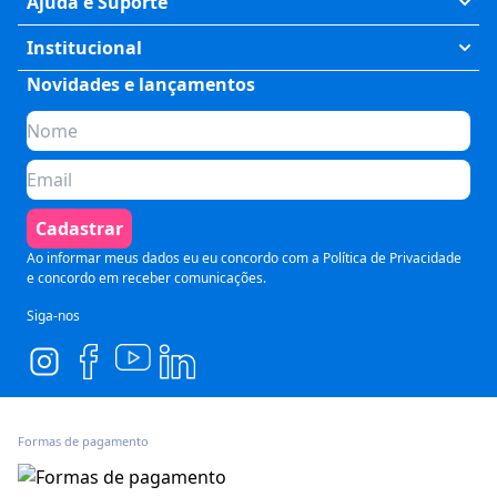
Ajuda e Suporte
Humanas
Meus Cursos
Institucional
Saúde
Fale Conosco
Novidades e lançamentos
Quem somos
Negócios
Perguntas Frequentes
Planos de assinatura
Tecnologia
Formas de Pagamento
Para Empresas
Preparatórios
Política de Cancelamento
Seja um parceiro
Comunicação
Termos de Uso
Cadastrar
Blog
Pós Graduação
Segurança e Privacidade
Ao informar meus dados eu eu concordo com a
Política de Privacidade
e concordo em receber comunicações.
Siga-nos
Formas de pagamento