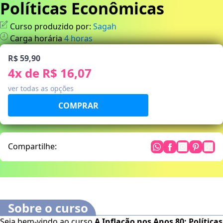
Políticas Econômicas
Curso produzido por:
Sagah
Carga horária
4
horas
R$ 59,90
4
x de
R$ 16,07
ver todas as opções
Compartilhe:
Sobre o curso
Seja bem-vindo ao curso
A Inflação nos Anos 80: Políticas