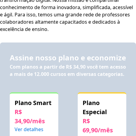
transformação digital. Nossa missão é compartilhar
conhecimento de forma inovadora, simplificada, acessível
e ágil. Para isso, temos uma grande rede de professores
colaboradores altamente capacitados e dedicados à
excelência de ensino.
Assine nosso plano e economize
Com planos a partir de
R$ 34,90
você tem acesso
a mais de 12.000 cursos em diversas categorias.
Plano Smart
Plano
R$
Especial
34,90/mês
R$
Ver detalhes
69,90/mês