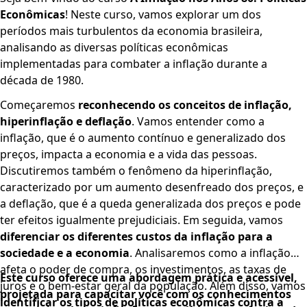
Econômicas
! Neste curso, vamos explorar um dos
períodos mais turbulentos da economia brasileira,
analisando as diversas políticas econômicas
implementadas para combater a inflação durante a
década de 1980.
Começaremos
reconhecendo os conceitos de inflação,
hiperinflação e deflação
. Vamos entender como a
inflação, que é o aumento contínuo e generalizado dos
preços, impacta a economia e a vida das pessoas.
Discutiremos também o fenômeno da hiperinflação,
caracterizado por um aumento desenfreado dos preços, e
a deflação, que é a queda generalizada dos preços e pode
ter efeitos igualmente prejudiciais. Em seguida, vamos
diferenciar os diferentes custos da inflação para a
sociedade e a economia
. Analisaremos como a inflação
afeta o poder de compra, os investimentos, as taxas de
Este curso oferece uma abordagem prática e acessível,
juros e o bem-estar geral da população. Além disso, vamos
projetada para capacitar você com os conhecimentos
identificar os tipos de políticas econômicas contra a