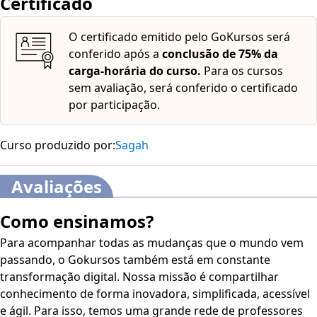
Certificado
var esses recursos, acesse "minha conta" do lado direito
da tela na parte superior e habilite de acordo com sua
O certificado emitido pelo GoKursos será
necessidade.
O conteúdo do curso ficará disponível por
conferido após a
conclusão de 75% da
até 120 dias após a compra.
carga-horária do curso.
Para os cursos
sem avaliação, será conferido o certificado
por participação.
Curso produzido por:
Sagah
Avaliações
Como ensinamos?
Para acompanhar todas as mudanças que o mundo vem
passando, o Gokursos também está em constante
transformação digital. Nossa missão é compartilhar
conhecimento de forma inovadora, simplificada, acessível
e ágil. Para isso, temos uma grande rede de professores