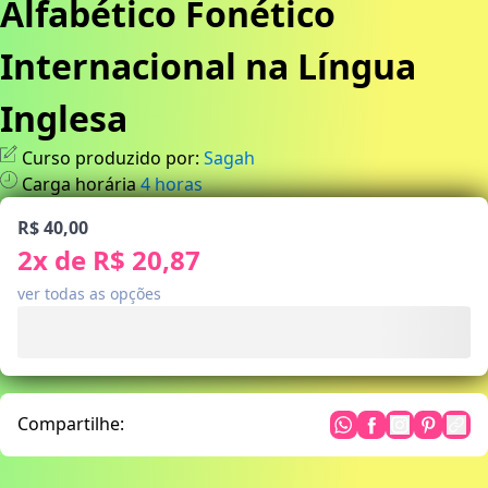
Alfabético Fonético
Internacional na Língua
Inglesa
Curso produzido por:
Sagah
Carga horária
4
horas
R$ 40,00
2
x de
R$ 20,87
ver todas as opções
Compartilhe: