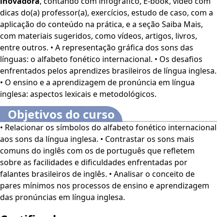
inovadora
, contando com infográfico, E-book, vídeo com
foco especial nos sons do inglês. Em seguida, o curso se
dicas do(a) professor(a), exercícios, estudo de caso, com a
aprofunda na apresentação dos símbolos do
Alfabeto
aplicação do conteúdo na prática, e a seção Saiba Mais,
Fonético Internacional
que correspondem aos sons da
com materiais sugeridos, como vídeos, artigos, livros,
língua inglesa. Cada símbolo será analisado
entre outros. • A representação gráfica dos sons das
individualmente, mostrando como ele representa os
línguas: o alfabeto fonético internacional. • Os desafios
diferentes fonemas do inglês, incluindo
vogais,
enfrentados pelos aprendizes brasileiros de língua inglesa.
consoantes e ditongos
. Os alunos aprenderão a
• O ensino e a aprendizagem de pronúncia em língua
identificar e reproduzir esses sons, ganhando uma maior
inglesa: aspectos lexicais e metodológicos.
consciência sobre as nuances da pronúncia em inglês. O
curso também abordará a relação entre os símbolos
Objetivos do curso
fonéticos e a ortografia, destacando as dificuldades que
• Relacionar os símbolos do alfabeto fonético internacional
surgem da disparidade entre a escrita e a pronúncia no
aos sons da língua inglesa. • Contrastar os sons mais
inglês. Bons estudos! O
Curso Alfabético Fonético
comuns do inglês com os de português que refletem
Internacional na Língua Inglesa
é voltado para
sobre as facilidades e dificuldades enfrentadas por
profissionais e estudantes da área de Línguas e Idiomas,
falantes brasileiros de inglês. • Analisar o conceito de
além de interessados no assunto.
Este curso dispõe dos
pares mínimos nos processos de ensino e aprendizagem
seguintes recursos de acessibilidade: cores em alto-
das pronúncias em língua inglesa.
contraste, au-mento de fonte e tradução automática
mediante a Língua Brasileira de Sinais (Libras). Para ati-