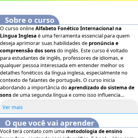
Sobre o curso
O curso online
Alfabeto Fonético Internacional na
Língua Inglesa
é uma ferramenta essencial para quem
deseja aprimorar suas habilidades de
pronúncia e
compreensão dos sons
do inglês. Este curso é voltado
para estudantes de inglês, professores de idiomas, e
qualquer pessoa interessada em entender melhor os
detalhes fonéticos da língua inglesa, especialmente no
contexto de falantes de português. O curso inicia
abordando a importância do
aprendizado do sistema de
sons
de uma segunda língua e como isso influencia
diretamente na habilidade de comunicação efetiva. Através
Ver mais
de uma introdução ao
Alfabeto Fonético Internacional
(AFI)
, os alunos serão guiados para compreender o papel
O que você vai aprender
fundamental que esses símbolos desempenham na
Você terá contato com uma
metodologia de ensino
representação precisa dos sons em qualquer idioma, com