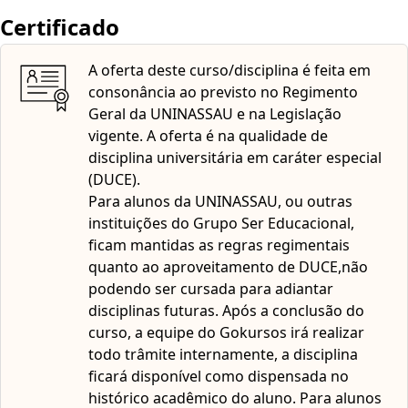
ao aproveitamento de DUCE, não podendo ser cursada
Certificado
para adiantar disciplinas futuras. A UNINASSAU é uma
instituição reconhecida pelo MEC e com autorização para
A oferta deste curso/disciplina é feita em
oferta de educação a distância nas modalidades de
consonância ao previsto no Regimento
graduação e pós-graduação.
Geral da UNINASSAU e na Legislação
vigente. A oferta é na qualidade de
disciplina universitária em caráter especial
(DUCE).
Para alunos da UNINASSAU, ou outras
instituições do Grupo Ser Educacional,
ficam mantidas as regras regimentais
quanto ao aproveitamento de DUCE,não
podendo ser cursada para adiantar
disciplinas futuras. Após a conclusão do
curso, a equipe do Gokursos irá realizar
todo trâmite internamente, a disciplina
ficará disponível como dispensada no
histórico acadêmico do aluno. Para alunos