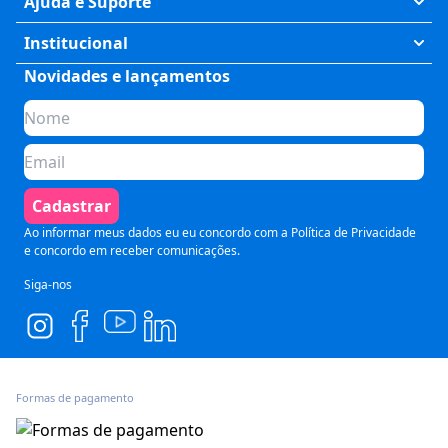
Ajuda e Suporte
Humanas
Meus Cursos
Institucional
Saúde
Fale Conosco
Novidades e lançamentos
Quem somos
Negócios
Perguntas Frequentes
Planos de assinatura
Tecnologia
Formas de Pagamento
Para Empresas
Preparatórios
Política de Cancelamento
Seja um parceiro
Comunicação
Termos de Uso
Cadastrar
Blog
Pós Graduação
Segurança e Privacidade
Ao informar meus dados eu eu concordo com a
Política de Privacidade
e concordo em receber comunicações.
Siga-nos
Formas de pagamento