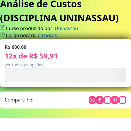
Análise de Custos
(DISCIPLINA UNINASSAU)
Curso produzido por:
Uninassau
Carga horária
60
horas
R$ 600,00
12
x de
R$ 59,91
ver todas as opções
Compartilhe: