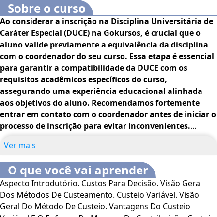
Sobre o curso
Ao considerar a inscrição na Disciplina Universitária de
Caráter Especial (DUCE) na Gokursos, é crucial que o
aluno valide previamente a equivalência da disciplina
com o coordenador do seu curso. Essa etapa é essencial
para garantir a compatibilidade da DUCE com os
requisitos acadêmicos específicos do curso,
assegurando uma experiência educacional alinhada
aos objetivos do aluno. Recomendamos fortemente
entrar em contato com o coordenador antes de iniciar o
processo de inscrição para evitar inconvenientes.
Estamos à disposição para esclarecer dúvidas
Ver mais
adicionais.
O que você vai aprender
Este curso trata da análise de custos em quatro unidades
Aspecto Introdutório. Custos Para Decisão. Visão Geral
muito bem ilustradas com gráficos e imagens para fixação
Dos Métodos De Custeamento. Custeio Variável. Visão
do conteúdo. Os temas abordados neste curso são:
Geral Do Método De Custeio. Vantagens Do Custeio
análise de custos e seus impactos nas organizações;