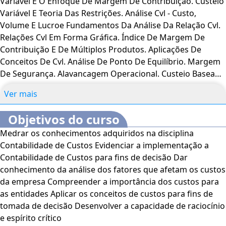
Variável E O Enfoque De Margem De Contribuição. Custeio
métodos de custeio para tomada de decisões; margem de
Variável E Teoria Das Restrições. Análise Cvl - Custo,
contribuição e alavancagem operacional; custos para
Volume E Lucroe Fundamentos Da Análise Da Relação Cvl.
decisão, planejamento e controle.
Relações Cvl Em Forma Gráfica. Índice De Margem De
Contribuição E De Múltiplos Produtos. Aplicações De
CERTIFICAÇÃO
Conceitos De Cvl. Análise De Ponto De Equilíbrio. Margem
A oferta desta disciplina é feita pelo curso de Ciências
De Segurança. Alavancagem Operacional. Custeio Baseado
Contábeis (portaria MEC nº 6, de 02/01/2018.) A
Em Atividades. Desenvolvimento De Um Sistema Abc.
UNINASSAU DIGITAL é uma Instituição de Ensino Superior
Ver mais
Mecanismo De Custeio Baseado Em Atividades.
credenciada pelo Ministério da Educação (MEC) como
Identificação De Melhorias De Processos. Limitações Do
Centro Universitário, conforme Portaria nº 701, de
Objetivos do curso
Custeio Abc. Cálculo De Variações (Orçado Versus Real).
28/05/2012, e recredenciada pela Portaria nº 1.235, de
Medrar os conhecimentos adquiridos na disciplina
Variações Na Prática. Limitações Da Na Análise De
12/07/2019, publicada no DOU em 16/07/2019. A oferta é
Contabilidade de Custos Evidenciar a implementação a
Variação.
na qualidade de Disciplina Universitária em Caráter
Contabilidade de Custos para fins de decisão Dar
Especial (DUCE). A certificação ofertada após a conclusão
conhecimento da análise dos fatores que afetam os custos
da carga-horária e da realização das provas com obtenção
da empresa Compreender a importância dos custos para
de nota média igual ou superior a sete também será feita
as entidades Aplicar os conceitos de custos para fins de
pelo curso de Ciências Contábeis da UNINASSAU. Para
tomada de decisão Desenvolver a capacidade de raciocínio
alunos da UNINASSAU, ou outras instituições do Grupo Ser
e espírito crítico
Educacional, ficam mantidas as regras regimentais quanto