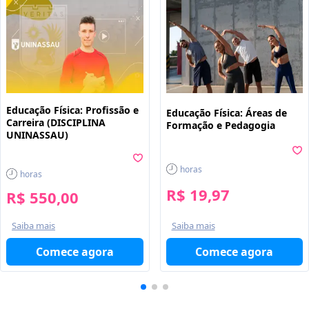
Educação Física: Profissão e
Educação Física: Áreas de
Carreira (DISCIPLINA
Formação e Pedagogia
UNINASSAU)
horas
horas
R$ 19,97
R$ 550,00
Saiba mais
Saiba mais
Comece agora
Comece agora