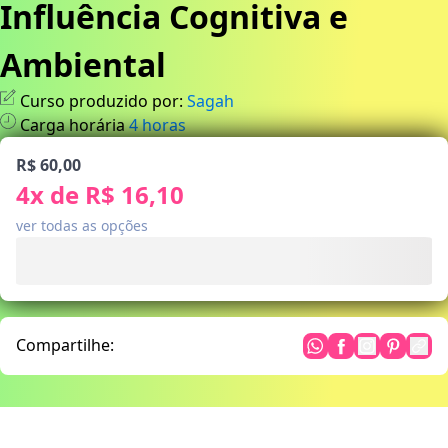
Influência Cognitiva e
Ambiental
Curso produzido por:
Sagah
Carga horária
4
horas
R$ 60,00
4
x de
R$ 16,10
ver todas as opções
Compartilhe: