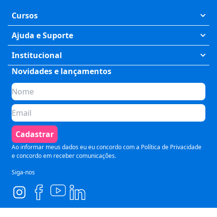
Cursos
Exatas
Ajuda e Suporte
Humanas
Meus Cursos
Institucional
Saúde
Fale Conosco
Novidades e lançamentos
Quem somos
Negócios
Perguntas Frequentes
Planos de assinatura
Tecnologia
Formas de Pagamento
Para Empresas
Preparatórios
Política de Cancelamento
Seja um parceiro
Comunicação
Termos de Uso
Cadastrar
Blog
Pós Graduação
Segurança e Privacidade
Ao informar meus dados eu eu concordo com a
Política de Privacidade
e concordo em receber comunicações.
Siga-nos