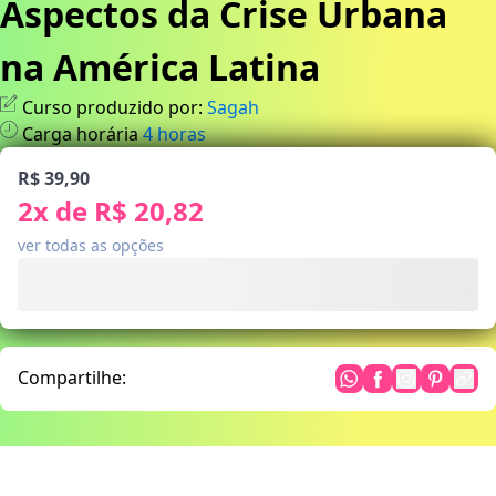
Aspectos da Crise Urbana
na América Latina
Curso produzido por:
Sagah
Carga horária
4
horas
R$ 39,90
2
x de
R$ 20,82
ver todas as opções
Compartilhe: