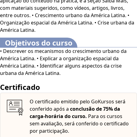
aplicação do conteúdo na prática, e a seção Saiba Mais,
migração rural-urbana, a expansão de
favelas e áreas
com materiais sugeridos, como vídeos, artigos, livros,
periféricas
, a segregação socioespacial e os desafios
entre outros. • Crescimento urbano da América Latina. •
enfrentados pelas cidades em termos de
infraestrutura,
Organização espacial da América Latina. • Crise urbana da
transporte e habitação
. Bons estudos! O
Curso Aspectos
América Latina.
da Crise Urbana na América Latina
é voltado para
profissionais e estudantes da área de Geografia, além de
Objetivos do curso
interessados no assunto.
Este curso dispõe dos seguintes
• Descrever os mecanismos do crescimento urbano da
recursos de acessibilidade: cores em alto-contraste,
América Latina. • Explicar a organização espacial da
aumento de fonte e tradução automática mediante a
América Latina. • Identificar alguns aspectos da crise
Língua Brasileira de Sinais (Libras). Para ativar esses
urbana da América Latina.
recursos, acesse "minha conta" do lado direito da tela
na parte superior e habilite de acordo com sua
Certificado
necessidade.
O conteúdo do curso ficará disponível por
até 120 dias após a compra.
O certificado emitido pelo GoKursos será
conferido após a
conclusão de 75% da
carga-horária do curso.
Para os cursos
sem avaliação, será conferido o certificado
por participação.