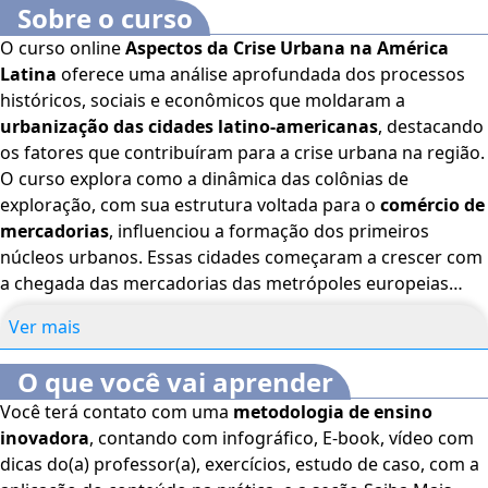
Sobre o curso
O curso online
Aspectos da Crise Urbana na América
Latina
oferece uma análise aprofundada dos processos
históricos, sociais e econômicos que moldaram a
urbanização das cidades latino-americanas
, destacando
os fatores que contribuíram para a crise urbana na região.
O curso explora como a dinâmica das colônias de
exploração, com sua estrutura voltada para o
comércio de
mercadorias
, influenciou a formação dos primeiros
núcleos urbanos. Essas cidades começaram a crescer com
a chegada das mercadorias das metrópoles europeias
industrializadas, sendo impulsionadas posteriormente
Ver mais
pelas políticas de substituição de importações após a
crise
mundial de 1929
. O conteúdo aborda como essas
O que você vai aprender
mudanças, associadas ao
crescimento desordenado, à
Você terá contato com uma
metodologia de ensino
falta de planejamento urbano e à concentração de
inovadora
, contando com infográfico, E-book, vídeo com
riquezas e poderes
, agravaram as desigualdades sociais e
dicas do(a) professor(a), exercícios, estudo de caso, com a
espaciais nas cidades. São discutidos temas como a