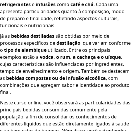
refrigerantes
e
infusões
como
café e chá
. Cada uma
apresenta particularidades quanto à composição, modo
de preparo e finalidade, refletindo aspectos culturais,
funcionais e nutricionais.
Já as
bebidas destiladas
são obtidas por meio de
processos específicos de
destilação
, que variam conforme
o
tipo de alambique
utilizado. Entre os principais
exemplos estão a
vodca, o rum, a cachaça e o uísque
,
cujas características são influenciadas por ingredientes,
tempo de envelhecimento e origem. Também se destacam
as
bebidas compostas ou de infusão alcoólica
, com
combinações que agregam sabor e identidade ao produto
final.
Neste curso online, você observará as particularidades das
principais bebidas consumidas comumente pela
população, a fim de consolidar os conhecimentos de
diferentes líquidos que estão diretamente ligados à saúde
e ao bem-estar do homem. Além disso, você vai entender