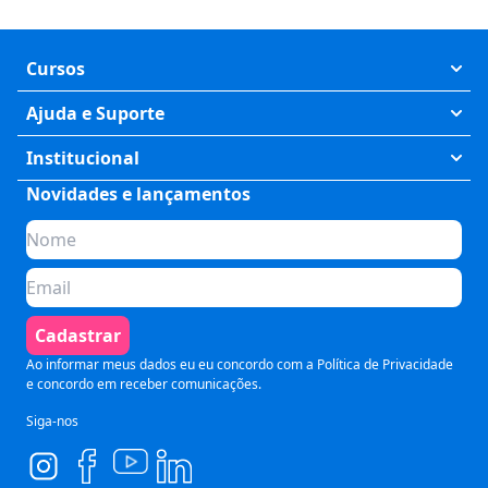
Cursos
Exatas
Ajuda e Suporte
Humanas
Meus Cursos
Institucional
Saúde
Fale Conosco
Novidades e lançamentos
Quem somos
Negócios
Perguntas Frequentes
Planos de assinatura
Tecnologia
Formas de Pagamento
Para Empresas
Preparatórios
Política de Cancelamento
Seja um parceiro
Comunicação
Termos de Uso
Cadastrar
Blog
Pós Graduação
Segurança e Privacidade
Ao informar meus dados eu eu concordo com a
Política de Privacidade
e concordo em receber comunicações.
Siga-nos