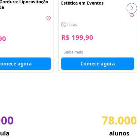
 Gordura: Lipocavitação
Estética em Eventos
de
horas
R$ 199,90
90
Saiba mais
Comece agora
Comece agora
000
78.000
ula
alunos