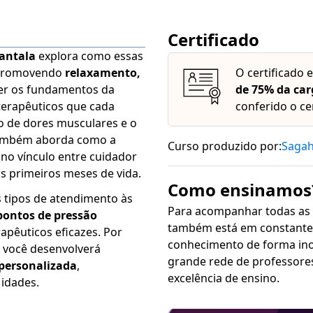
Certificado
hantala
explora como essas
, promovendo
relaxamento,
O certificado 
der os fundamentos da
de 75% da car
terapêuticos que cada
conferido o ce
io de dores musculares e o
 também aborda como a
Curso produzido por:
Saga
 no vínculo entre cuidador
s primeiros meses de vida.
Como ensinamos
 tipos de atendimento às
Para acompanhar todas as
pontos de pressão
também está em constante 
rapêuticos eficazes. Por
conhecimento de forma inovadora, sim
 você desenvolverá
grande rede de professore
personalizada
,
excelência de ensino.
idades.