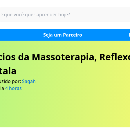
Seja um Parceiro
cios da Massoterapia, Reflex
tala
zido por:
Sagah
ia
4
horas