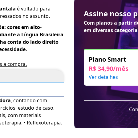
hantala
é voltado para
Assine nosso 
teressados no assunto.
Com planos a partir 
de: cores em alto-
em diversas categoria
iante a Língua Brasileira
nha conta do lado direito
necessidade.
Plano Smart
ós a compra.
R$ 34,90/mês
Ver detalhes
adora
, contando com
rcícios, estudo de caso,
Con
ais, com materiais