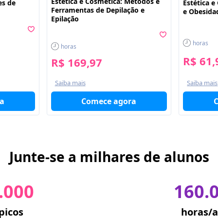
Estética e Cosmética: Métodos e
es de
Estética e
Ferramentas de Depilação e
e Obesida
Epilação
horas
horas
R$ 61,
R$ 169,97
Saiba mais
Saiba mais
Comece agora
a
Junte-se a milhares de alunos
.000
160.
picos
horas/a