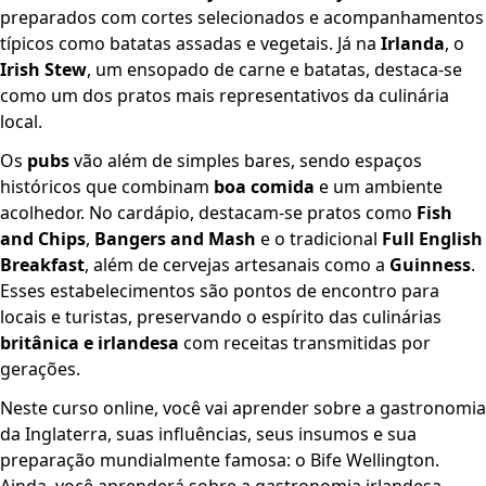
preparados com cortes selecionados e acompanhamentos
típicos como batatas assadas e vegetais. Já na
Irlanda
, o
Irish Stew
, um ensopado de carne e batatas, destaca-se
como um dos pratos mais representativos da culinária
local.
Os
pubs
vão além de simples bares, sendo espaços
históricos que combinam
boa comida
e um ambiente
acolhedor. No cardápio, destacam-se pratos como
Fish
and Chips
,
Bangers and Mash
e o tradicional
Full English
Breakfast
, além de cervejas artesanais como a
Guinness
.
Esses estabelecimentos são pontos de encontro para
locais e turistas, preservando o espírito das culinárias
britânica e irlandesa
com receitas transmitidas por
gerações.
Neste curso online, você vai aprender sobre a gastronomia
da Inglaterra, suas influências, seus insumos e sua
preparação mundialmente famosa: o Bife Wellington.
Ainda, você aprenderá sobre a gastronomia irlandesa,