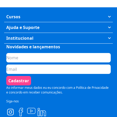
Cursos
Exatas
Ajuda e Suporte
Humanas
Meus Cursos
Institucional
Saúde
Fale Conosco
Novidades e lançamentos
Quem somos
Negócios
Perguntas Frequentes
Planos de assinatura
Tecnologia
Formas de Pagamento
Para Empresas
Preparatórios
Política de Cancelamento
Seja um parceiro
Comunicação
Termos de Uso
Cadastrar
Blog
Pós Graduação
Segurança e Privacidade
Ao informar meus dados eu eu concordo com a
Política de Privacidade
e concordo em receber comunicações.
Siga-nos