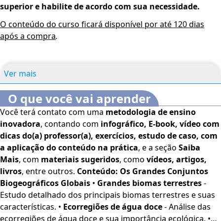
superior e habilite de acordo com sua necessidade.
O conteúdo do curso ficará disponível por até 120 dias
após a compra
.
Ver mais
O que você vai aprender
Você terá contato com uma
metodologia de ensino
inovadora
, contando com
infográfico, E-book, vídeo com
dicas do(a) professor(a), exercícios, estudo de caso, com
a aplicação do conteúdo na prática
, e a seção
Saiba
Mais
, com
materiais sugeridos
, como
vídeos, artigos,
livros
, entre outros.
Conteúdo:
Os Grandes Conjuntos
Biogeográficos Globais
•
Grandes biomas terrestres
-
Estudo detalhado dos principais biomas terrestres e suas
características. •
Ecorregiões de água doce
- Análise das
ecorregiões de água doce e sua importância ecológica. •