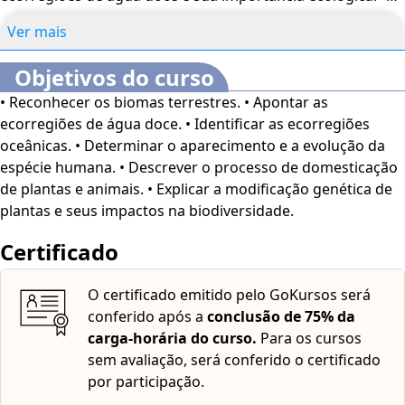
Ecorregiões oceânicas
- Exploração das ecorregiões
Ver mais
oceânicas e suas interações com o meio ambiente.
Biogeografia Cultural
•
Espécie humana: gênese e
Objetivos do curso
evolução
- Determinação do aparecimento e evolução da
• Reconhecer os biomas terrestres. • Apontar as
espécie humana. •
Domesticação de plantas e animais
-
ecorregiões de água doce. • Identificar as ecorregiões
Descrição do processo de domesticação e suas
oceânicas. • Determinar o aparecimento e a evolução da
implicações. •
Modificação genética de plantas e
espécie humana. • Descrever o processo de domesticação
biodiversidade
- Explicação dos impactos da modificação
de plantas e animais. • Explicar a modificação genética de
genética de plantas na biodiversidade.
plantas e seus impactos na biodiversidade.
Certificado
O certificado emitido pelo GoKursos será
conferido após a
conclusão de 75% da
carga-horária do curso.
Para os cursos
sem avaliação, será conferido o certificado
por participação.