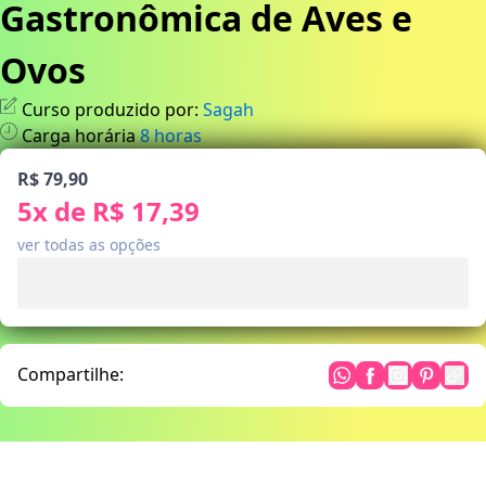
Gastronômica de Aves e
Ovos
Curso produzido por:
Sagah
Carga horária
8
horas
R$ 79,90
5
x de
R$ 17,39
ver todas as opções
Compartilhe: