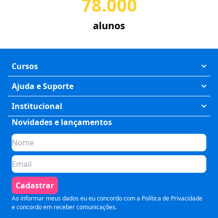
78.000
alunos
Cursos
Exatas
Ajuda e Suporte
Humanas
Meus Cursos
Institucional
Saúde
Fale Conosco
Novidades e lançamentos
Quem somos
Negócios
Perguntas Frequentes
Planos de assinatura
Tecnologia
Formas de Pagamento
Para Empresas
Preparatórios
Política de Cancelamento
Seja um parceiro
Comunicação
Termos de Uso
Cadastrar
Blog
Pós Graduação
Segurança e Privacidade
Ao informar meus dados eu eu concordo com a
Política de Privacidade
e concordo em receber comunicações.