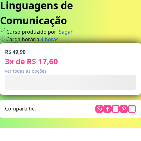
Linguagens de
Comunicação
Curso produzido por:
Sagah
Carga horária
4
horas
R$ 49,90
3
x de
R$ 17,60
ver todas as opções
Compartilhe: