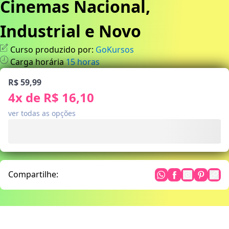
Cinemas Nacional,
Industrial e Novo
Curso produzido por:
GoKursos
Carga horária
15
horas
R$ 59,99
4
x de
R$ 16,10
ver todas as opções
Compartilhe: