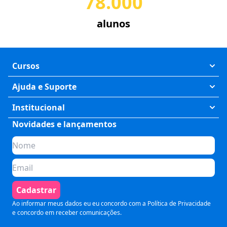
78.000
alunos
Cursos
Exatas
Ajuda e Suporte
Humanas
Meus Cursos
Institucional
Saúde
Fale Conosco
Novidades e lançamentos
Quem somos
Negócios
Perguntas Frequentes
Planos de assinatura
Tecnologia
Formas de Pagamento
Para Empresas
Preparatórios
Política de Cancelamento
Seja um parceiro
Comunicação
Termos de Uso
Cadastrar
Blog
Pós Graduação
Segurança e Privacidade
Ao informar meus dados eu eu concordo com a
Política de Privacidade
e concordo em receber comunicações.