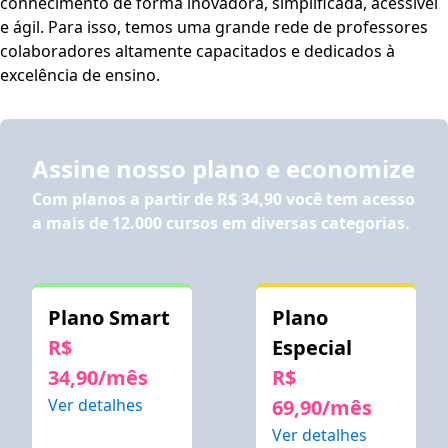
conhecimento de forma inovadora, simplificada, acessível
e ágil. Para isso, temos uma grande rede de professores
colaboradores altamente capacitados e dedicados à
excelência de ensino.
Assine nosso plano e economize
Com planos a partir de
R$ 34,90
você tem acesso
a mais de 12.000 cursos em diversas categorias.
Plano Smart
Plano
R$
Especial
34,90/mês
R$
Ver detalhes
69,90/mês
Ver detalhes