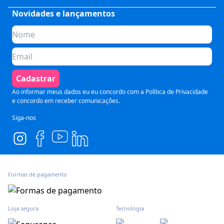
Saúde
Fale Conosco
Novidades e lançamentos
Quem somos
Negócios
Perguntas Frequentes
Planos de assinatura
Tecnologia
Formas de Pagamento
Para Empresas
Preparatórios
Política de Cancelamento
Seja um parceiro
Comunicação
Termos de Uso
Cadastrar
Blog
Pós Graduação
Segurança e Privacidade
Ao informar meus dados eu eu concordo com a
Política de Privacidade
e concordo em receber comunicações.
Siga-nos
Formas de pagamento
Loja segura
Tecnologia