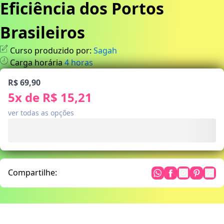
Eficiência dos Portos
Brasileiros
Curso produzido por:
Sagah
Carga horária
4
horas
R$ 69,90
5
x de
R$ 15,21
ver todas as opções
Compartilhe: