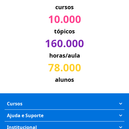
cursos
10.000
tópicos
160.000
horas/aula
78.000
alunos
Cursos
Exatas
Ajuda e Suporte
Humanas
Meus Cursos
Institucional