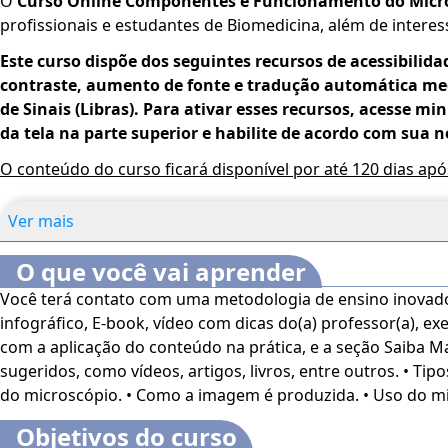
O
Curso Online Componentes e Funcionamento do Micr
profissionais e estudantes de Biomedicina, além de intere
Este curso dispõe dos seguintes recursos de acessibilida
contraste, aumento de fonte e tradução automática med
de Sinais (Libras). Para ativar esses recursos, acesse mi
da tela na parte superior e habilite de acordo com sua n
O conteúdo do curso ficará disponível por até 120 dias ap
Ver mais
O que você vai aprender
Você terá contato com uma metodologia de ensino inovad
infográfico, E-book, vídeo com dicas do(a) professor(a), exe
com a aplicação do conteúdo na prática, e a seção Saiba M
sugeridos, como vídeos, artigos, livros, entre outros. • Tip
do microscópio. • Como a imagem é produzida. • Uso do m
Objetivos do curso