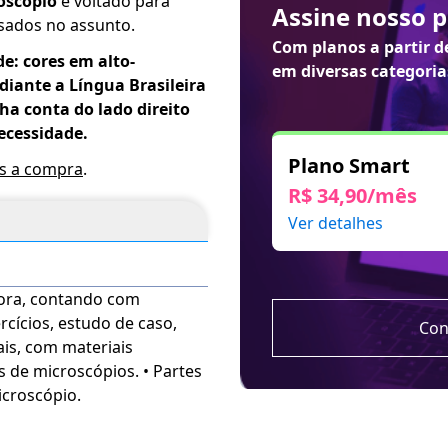
oscópio
é voltado para
Assine nosso 
ssados no assunto.
Com planos a partir 
de: cores em alto-
em diversas categoria
iante a Língua Brasileira
nha conta do lado direito
ecessidade.
Plano Smart
ós a compra
.
R$ 34,90/mês
Ver detalhes
ora, contando com
rcícios, estudo de caso,
Con
ais, com materiais
os de microscópios. • Partes
icroscópio.