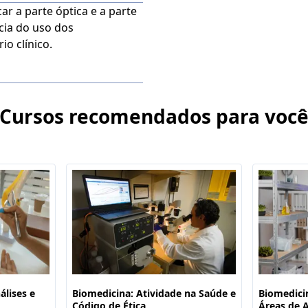
car a parte óptica e a parte
cia do uso dos
o clínico.
Cursos recomendados para voc
álises e
Biomedicina: Atividade na Saúde e
Biomedici
Código de Ética
Áreas de 