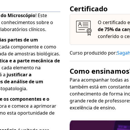
Certificado
do Microscópio
! Este
s conhecimentos sobre o
O certificado 
aboratórios clínicos.
de 75% da car
conferido o ce
rias partes de um
e cada componente e como
Curso produzido por:
Saga
ada de amostras biológicas.
tica e a parte mecânica de
 cada elemento na
Como ensinamos
á a
justificar a
Para acompanhar todas as
s de análise de um
também está em constante 
stopatologia.
conhecimento de forma inovadora, sim
re os componentes e o
grande rede de professore
gora e comece a aprimorar
excelência de ensino.
imo esta oportunidade de