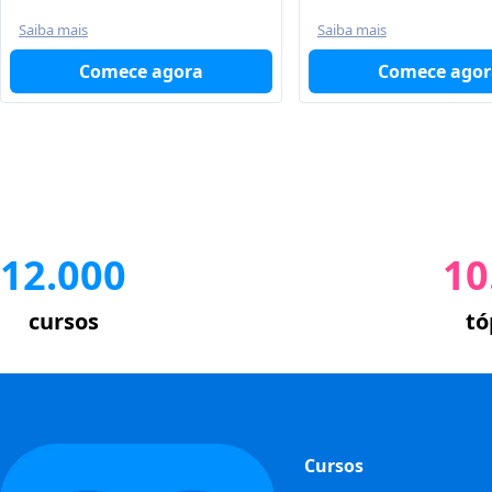
Saiba mais
Saiba mais
Comece agor
Comece agora
12.000
10
cursos
tó
Cursos