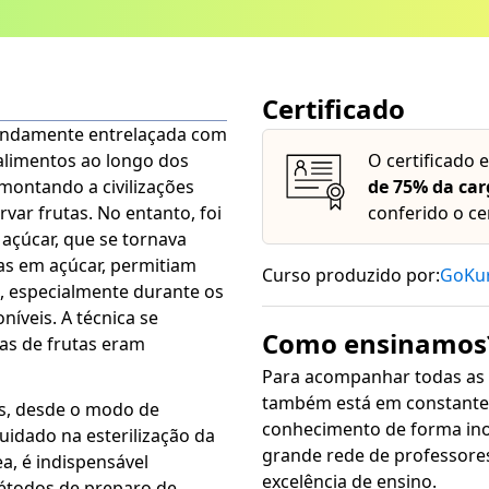
Certificado
fundamente entrelaçada com
alimentos ao longo dos
O certificado 
emontando a civilizações
de 75% da car
ar frutas. No entanto, foi
conferido o ce
 açúcar, que se tornava
das em açúcar, permitiam
Curso produzido por:
GoKu
, especialmente durante os
íveis. A técnica se
Como ensinamos
as de frutas eram
Para acompanhar todas as
também está em constante 
os, desde o modo de
conhecimento de forma inovadora, sim
cuidado na esterilização da
grande rede de professore
, é indispensável
excelência de ensino.
étodos de preparo de