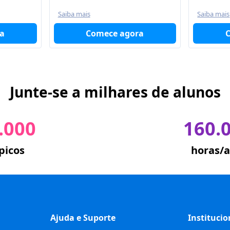
Saiba mais
Saiba mais
a
Comece agora
Junte-se a milhares de alunos
.000
160.
picos
horas/a
Ajuda e Suporte
Institucio