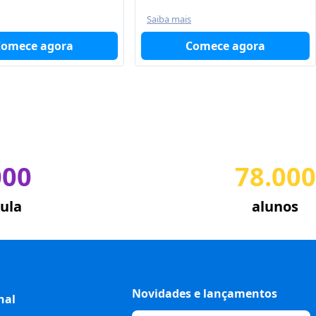
Saiba mais
Comece agora
Comece agora
000
78.000
ula
alunos
Novidades e lançamentos
nal