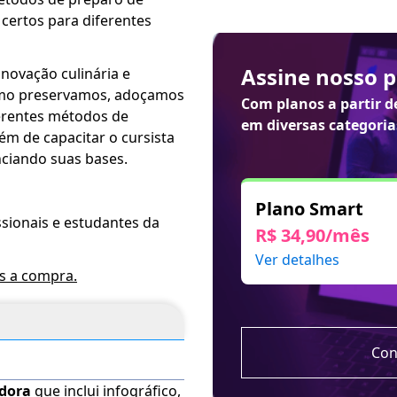
 certos para diferentes
Assine nosso 
inovação culinária e
como preservamos, adoçamos
Com planos a partir 
ferentes métodos de
em diversas categoria
ém de capacitar o cursista
nciando suas bases.
Plano Smart
ssionais e estudantes da
R$ 34,90/mês
Ver detalhes
ós a compra.
Con
adora
que inclui infográfico,