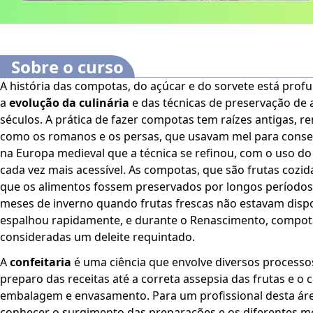
Sobre o curso
A história das compotas, do açúcar e do sorvete está pro
a
evolução da culinária
e das técnicas de preservação de 
séculos. A prática de fazer compotas tem raízes antigas, r
como os romanos e os persas, que usavam mel para conserv
na Europa medieval que a técnica se refinou, com o uso do
cada vez mais acessível. As compotas, que são frutas cozi
que os alimentos fossem preservados por longos períodos
meses de inverno quando frutas frescas não estavam dispon
espalhou rapidamente, e durante o Renascimento, compot
consideradas um deleite requintado.
A
confeitaria
é uma ciência que envolve diversos process
preparo das receitas até a correta assepsia das frutas e o 
embalagem e envasamento. Para um profissional desta área
conhecer o surgimento das preparações e os diferentes m