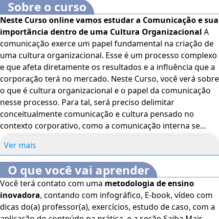
Sobre o curso
Neste Curso online vamos estudar a Comunicação e sua
importância dentro de uma Cultura Organizacional
A
comunicação exerce um papel fundamental na criação de
uma cultura organizacional. Esse é um processo complexo
e que afeta diretamente os resultados e a influência que a
corporação terá no mercado. Neste Curso, você verá sobre
o que é cultura organizacional e o papel da comunicação
nesse processo. Para tal, será preciso delimitar
conceitualmente comunicação e cultura pensado no
contexto corporativo, como a comunicação interna se
torna um elemento constitutivo da cultura de uma
Ver mais
organização. E, a fim de ilustrar melhor esses conceitos,
você será apresentado à relatos reais ocorridos em
O que você vai aprender
empresas/filiais brasileiras. Em uma organização, as
Você terá contato com uma
metodologia de ensino
atividades somente acontecem porque existe
inovadora
, contando com infográfico, E-book, vídeo com
comunicação. Todos os processos organizacionais
dicas do(a) professor(a), exercícios, estudo de caso, com a
dependem de mensagens (verbais e não verbais) para que
aplicação do conteúdo na prática, e a seção Saiba Mais,