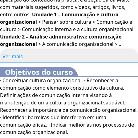
os objetivos sejam atingidos. Certamente, você já ouviu
com materiais sugeridos, como vídeos, artigos, livros,
falar que algo não deu certo porque houve ruído ou falha
entre outros.
Unidade 1 – Comunicação e cultura
na comunicação. Sim, essa situação é muito comum e
organizacional
> Pensar sobre cultura > Comunicação e
muitos são os fatores que colaboram para que aconteça.
cultura > Comunicação interna e a cultura organizacional
Você vai estudar a comunicação organizacional, sua
Unidade 2 – Análise administrativa: comunicação
importância e as várias barreiras que interferem em uma
organizacional
> A comunicação organizacional >
comunicação eficaz. O
Curso Online Comunicação e
Barreiras à comunicação eficaz > Melhorias no processo
Cultura Organizacional
é voltado para profissionais e
Ver mais
de comunicação organizacional
estudantes da área de Comunicação RH, além de
interessados no assunto. Este curso dispõe dos seguintes
Objetivos do curso
recursos de acessibilidade: cores em alto-contraste,
· Conceituar cultura organizacional. · Reconhecer a
aumento de fonte e tradução automática mediante a
comunicação como elemento constitutivo da cultura. ·
Língua Brasileira de Sinais (Libras). Para ativar esses
Definir ações de comunicação interna visando à
recursos, acesse "minha conta" do lado direito da tela na
manutenção de uma cultura organizacional saudável. ·
parte superior e habilite de acordo com sua necessidade.
Reconhecer a importância da comunicação organizacional.
O conteúdo do curso ficará disponível por até 120 dias
· Identificar barreiras que interferem em uma
após a compra.
comunicação eficaz. · Indicar melhorias nos processos de
comunicação organizacional.