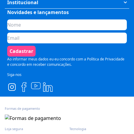
Meus Cursos
Institucional
Saúde
Fale Conosco
Novidades e lançamentos
Quem somos
Negócios
Perguntas Frequentes
Planos de assinatura
Tecnologia
Formas de Pagamento
Para Empresas
Preparatórios
Política de Cancelamento
Seja um parceiro
Comunicação
Termos de Uso
Cadastrar
Blog
Pós Graduação
Segurança e Privacidade
Ao informar meus dados eu eu concordo com a
Política de Privacidade
e concordo em receber comunicações.
Siga-nos
Formas de pagamento
Loja segura
Tecnologia