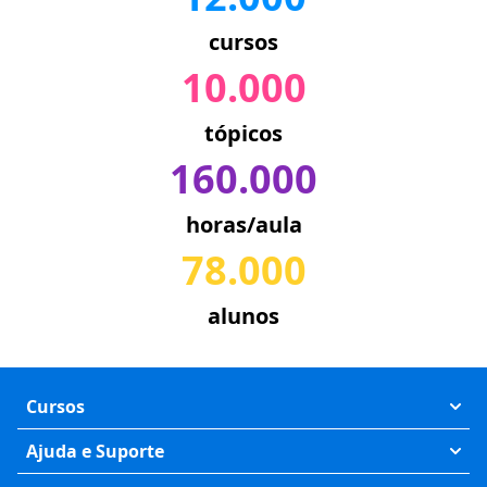
cursos
10.000
tópicos
160.000
horas/aula
78.000
alunos
Cursos
Exatas
Ajuda e Suporte
Humanas