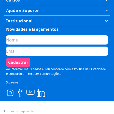
Cursos
Exatas
Ajuda e Suporte
Humanas
Meus Cursos
Institucional
Saúde
Fale Conosco
Novidades e lançamentos
Quem somos
Negócios
Perguntas Frequentes
Planos de assinatura
Tecnologia
Formas de Pagamento
Para Empresas
Preparatórios
Política de Cancelamento
Seja um parceiro
Comunicação
Termos de Uso
Cadastrar
Blog
Pós Graduação
Segurança e Privacidade
Ao informar meus dados eu eu concordo com a
Política de Privacidade
e concordo em receber comunicações.
Siga-nos
Formas de pagamento