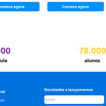
Comece agora
Comece agora
000
78.000
ula
alunos
Novidades e lançamentos
nal
os