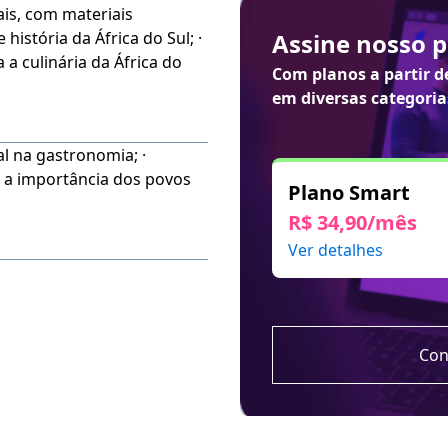
ais, com materiais
Assine nosso 
cias
é ideal para estudantes
 a culinária da África do
quisadores,
chefs
,
Com planos a partir 
aprofundar seus
em diversas categoria
 iniciante ou um
iosos que podem ser
al na gastronomia; ·
ar a importância dos povos
Plano Smart
de: cores em alto-
R$ 34,90/mês
iante a Língua Brasileira
Ver detalhes
nha conta do lado direito
ecessidade.
ós a compra.
Con