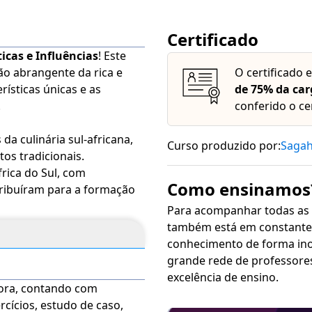
Certificado
ticas e Influências
! Este
o abrangente da rica e
O certificado 
rísticas únicas e as
de 75% da car
.
conferido o ce
a culinária sul-africana,
Curso produzido por:
Saga
tos tradicionais.
frica do Sul, com
Como ensinamos
ntribuíram para a formação
Para acompanhar todas as
também está em constante 
lemáticos, como o
bobotie
, o
conhecimento de forma inovadora, sim
 e significados culturais.
grande rede de professore
as soluções associadas à
excelência de ensino.
ora, contando com
o as melhores práticas para
rcícios, estudo de caso,