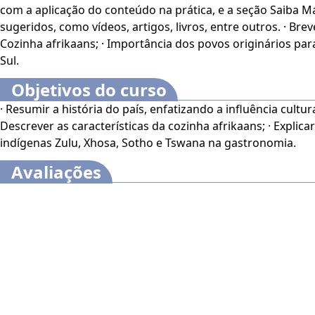
com a aplicação do conteúdo na prática, e a seção Saiba M
sugeridos, como vídeos, artigos, livros, entre outros. · Breve história da África do Sul; ·
O curso
Culinária Sul-Africana: Características e Influên
Cozinha afrikaans; · Importância dos povos originários para
de gastronomia, história, antropologia, e áreas afins, pes
Sul.
entusiastas da culinária e todos aqueles interessados em 
conhecimentos sobre a culinária sul-africana. Seja você um
Objetivos do curso
profissional experiente, este curso oferece conteúdos val
· Resumir a história do país, enfatizando a influência cultur
aplicados em diversas áreas de atuação.
Descrever as características da cozinha afrikaans; · Explic
indígenas Zulu, Xhosa, Sotho e Tswana na gastronomia.
Este curso dispõe dos seguintes recursos de acessibilida
contraste, aumento de fonte e tradução automática med
Avaliações
de Sinais (Libras). Para ativar esses recursos, acesse mi
da tela na parte superior e habilite de acordo com sua n
O conteúdo do curso ficará disponível por até 120 dias ap