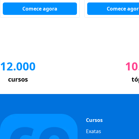
Comece agor
Comece agora
12.000
10
cursos
tó
Cursos
Exatas