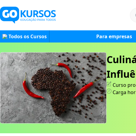
Todos os Cursos
Para empresas
Culiná
Influê
Curso pro
Carga hor