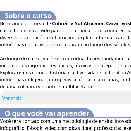
Sobre o curso
Bem-vindo ao curso de
Culinária Sul-Africana: Caracterís
curso foi desenvolvido para proporcionar uma compreensã
diversificada culinária sul-africana, explorando suas caracte
influências culturais que a moldaram ao longo dos séculos
Ao longo do curso, você será introduzido aos fundamentos d
incluindo os ingredientes típicos, técnicas de preparo e pra
Exploraremos como a história e a diversidade cultural da Á
influências indígenas, europeias, asiáticas e africanas, co
de uma culinária vibrante e multifacetada.
Ver mais
Além disso, discutiremos uma ampla gama de pratos emb
biltong
, o
chakalaka
e o
bunny chow
, analisando suas origens
O que você vai aprender
Você terá a oportunidade de aprender sobre os desafios e 
Você terá contato com uma metodologia de ensino inovad
preservação e inovação na culinária sul-africana, bem com
infográfico, E-book, vídeo com dicas do(a) professor(a), exe
recriar esses pratos em sua própria cozinha.