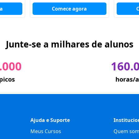
a
Comece agora
Junte-se a milhares de alunos
.000
160.
picos
horas/a
Ajuda e Suporte
Institucio
Meus Cursos
Quem som