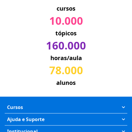
cursos
10.000
tópicos
160.000
horas/aula
78.000
alunos
Cursos
Exatas
Ajuda e Suporte
Humanas
Meus Cursos
Institucional