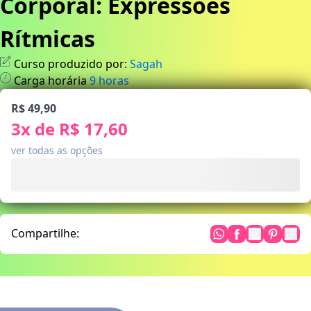
Corporal: Expressões
Rítmicas
Curso produzido por:
Sagah
Carga horária
9
horas
R$ 49,90
3
x de
R$ 17,60
ver todas as opções
Compartilhe: