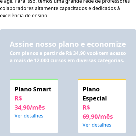
e ágil. Para isso, temos uma grande rede de professores
colaboradores altamente capacitados e dedicados à
excelência de ensino.
Assine nosso plano e economize
Com planos a partir de
R$ 34,90
você tem acesso
a mais de 12.000 cursos em diversas categorias.
Plano Smart
Plano
R$
Especial
34,90/mês
R$
Ver detalhes
69,90/mês
Ver detalhes