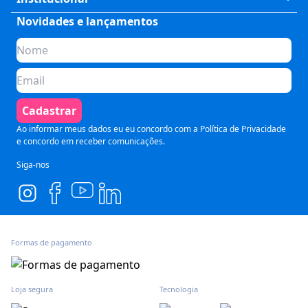
Saúde
Fale Conosco
Novidades e lançamentos
Quem somos
Negócios
Perguntas Frequentes
Planos de assinatura
Tecnologia
Formas de Pagamento
Para Empresas
Preparatórios
Política de Cancelamento
Seja um parceiro
Comunicação
Termos de Uso
Cadastrar
Blog
Pós Graduação
Segurança e Privacidade
Ao informar meus dados eu eu concordo com a
Política de Privacidade
e concordo em receber comunicações.
Siga-nos
Formas de pagamento
Loja segura
Tecnologia