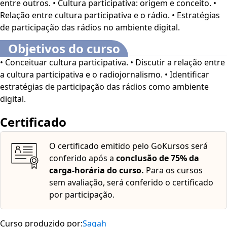
entre outros. • Cultura participativa: origem e conceito. •
promover uma comunicação democrática e inclusiva,
Relação entre cultura participativa e o rádio. • Estratégias
enfrentando desafios comunicacionais com as melhores
de participação das rádios no ambiente digital.
práticas.
Objetivos do curso
Este curso dispõe dos seguintes recursos de
• Conceituar cultura participativa. • Discutir a relação entre
acessibilidade: cores em alto contraste, aumento de
a cultura participativa e o radiojornalismo. • Identificar
fonte e tradução automática mediante a Língua
estratégias de participação das rádios como ambiente
Brasileira de Sinais (Libras). Para ativar esses recursos,
digital.
acesse minha conta do lado direito da tela na parte
superior e habilite de acordo com sua necessidade
.
Certificado
O conteúdo do curso ficará disponível por até 120 dias
O certificado emitido pelo GoKursos será
após a compra.
conferido após a
conclusão de 75% da
carga-horária do curso.
Para os cursos
sem avaliação, será conferido o certificado
por participação.
Curso produzido por:
Sagah