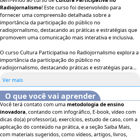
Bem-vindo ao curso de
Cultura Participativa no
Radiojornalismo
! Este curso foi desenvolvido para
fornecer uma compreensão detalhada sobre a
importância da participação do público no
radiojornalismo, destacando as práticas e estratégias que
promovem uma comunicação mais interativa e inclusiva.
O curso Cultura Participativa no Radiojornalismo explora a
importância da participação do público no
radiojornalismo, destacando práticas e estratégias para
uma comunicação mais interativa e inclusiva. Aborda
Ver mais
conceitos de interatividade, engajamento do público e
colaboração, aplicados para enriquecer o conteúdo e
O que você vai aprender
fortalecer a relação com a audiência.
Você terá contato com uma
metodologia de ensino
inovadora
, contando com infográfico, E-book, vídeo com
Além disso, o curso discute técnicas e ferramentas para
dicas do(a) professor(a), exercícios, estudo de caso, com a
fomentar a participação, como redes sociais e programas
aplicação do conteúdo na prática, e a seção Saiba Mais,
de chamada ao vivo. Destinado a jornalistas e profissionais
com materiais sugeridos, como vídeos, artigos, livros,
de mídia, o curso visa capacitar os participantes a