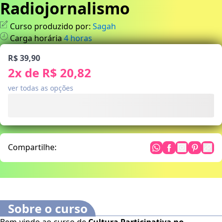
Radiojornalismo
Curso produzido por:
Sagah
Carga horária
4
horas
R$ 39,90
2
x de
R$ 20,82
ver todas as opções
Compartilhe:
Sobre o curso