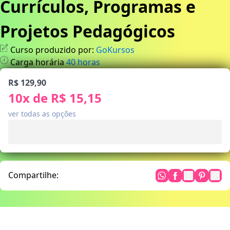
Currículos, Programas e
Projetos Pedagógicos
Curso produzido por:
GoKursos
Carga horária
40
horas
R$ 129,90
10
x de
R$ 15,15
ver todas as opções
Compartilhe: