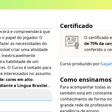
Certificado
hecerá e compreenderá que
 o papel do jogador. O
O certificado 
sfazer as necessidades do
de 75% da car
ssível criar uma atividade
conferido o ce
s inextricavelmente
ira habilidade de um
Curso produzido por:
Saga
o para
 de interessados no assunto.
Como ensinamos
de: cores em alto-
iante a Língua Brasileira
Para acompanhar todas as
inha conta" do lado direito
também está em constante 
necessidade.
O conteúdo do
conhecimento de forma inovadora, sim
grande rede de professore
excelência de ensino.