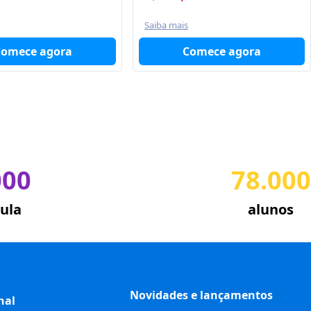
Saiba mais
Comece agora
Comece agora
000
78.000
ula
alunos
Novidades e lançamentos
nal