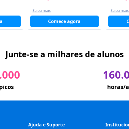
Saiba mais
Saiba mais
a
Comece agora
Junte-se a milhares de alunos
.000
160.
picos
horas/a
Ajuda e Suporte
Institucio