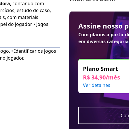
adora
, contando com
rcícios, estudo de caso,
ais, com materiais
Assine nosso 
Com planos a partir 
em diversas categoria
go. • Identificar os jogos
mo jogador.
Plano Smart
R$ 34,90/mês
Ver detalhes
Con