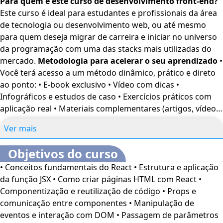
Para quem é este curso de desenvolvimento front-end?
O
desenvolvimento front-end
é a camada da aplicação
Este curso é ideal para estudantes e profissionais da área
que o usuário vê, interage e julga em segundos. E o React
de tecnologia ou desenvolvimento web, ou até mesmo
é uma das ferramentas mais poderosas para criar
para quem deseja migrar de carreira e iniciar no universo
experiências poderosas e intuitivas, como as de Facebook,
da programação com uma das stacks mais utilizadas do
Uber, Airbnb e Netflix.
mercado.
Metodologia para acelerar o seu aprendizado
•
Neste
curso de React
, você aprenderá os fundamentos da
Você terá acesso a um método dinâmico, prático e direto
biblioteca, desde o uso do JSX, a criação de componentes,
ao ponto: • E-book exclusivo • Vídeo com dicas •
manipulação de eventos, até a estruturação de páginas
Infográficos e estudos de caso • Exercícios práticos com
completas reutilizando código e otimizando performance.
aplicação real • Materiais complementares (artigos, vídeos
Além disso, você vai entender como o
desenvolvimento
e livros) Este curso também conta com recursos de
web
se organiza nas camadas front-end, back-end e full
Ver mais
acessibilidade, como alto contraste, aumento de fonte e
stack, ampliando sua visão técnica para se tornar um
tradução automática para Libras. Basta ativar nas
desenvolvedor completo e preparado para os desafios do
Objetivos do curso
configurações da sua conta.
mercado.
• Conceitos fundamentais do React • Estrutura e aplicação
da função JSX • Como criar páginas HTML com React •
Componentização e reutilização de código • Props e
comunicação entre componentes • Manipulação de
eventos e interação com DOM • Passagem de parâmetros