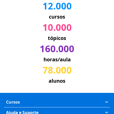
12.000
cursos
10.000
tópicos
160.000
horas/aula
78.000
alunos
Cursos
Exatas
Ajuda e Suporte