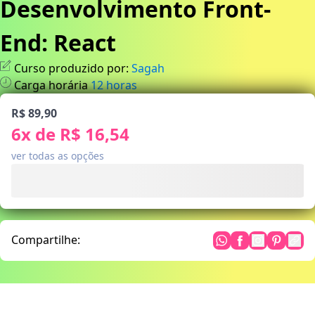
Desenvolvimento Front-
End: React
Curso produzido por:
Sagah
Carga horária
12
horas
R$ 89,90
6
x de
R$ 16,54
ver todas as opções
Compartilhe: