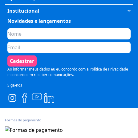
Humanas
Meus Cursos
Institucional
Saúde
Fale Conosco
Novidades e lançamentos
Quem somos
Negócios
Perguntas Frequentes
Planos de assinatura
Tecnologia
Formas de Pagamento
Para Empresas
Preparatórios
Política de Cancelamento
Seja um parceiro
Comunicação
Termos de Uso
Cadastrar
Blog
Pós Graduação
Segurança e Privacidade
Ao informar meus dados eu eu concordo com a
Política de Privacidade
e concordo em receber comunicações.
Siga-nos
Formas de pagamento