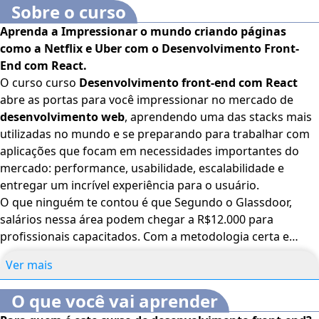
Sobre o curso
Aprenda a Impressionar o mundo criando páginas
como a Netflix e Uber com o Desenvolvimento Front-
End com React.
O curso curso
Desenvolvimento front-end com React
abre as portas para você impressionar no mercado de
desenvolvimento web
, aprendendo uma das stacks mais
utilizadas no mundo e se preparando para trabalhar com
aplicações que focam em necessidades importantes do
mercado: performance, usabilidade, escalabilidade e
entregar um incrível experiência para o usuário.
O que ninguém te contou é que Segundo o Glassdoor,
salários nessa área podem chegar a R$12.000 para
profissionais capacitados. Com a metodologia certa e
prática, esse caminho começa aqui.
Ver mais
Por que escolher este curso de Desenvolvimento Front-
O que você vai aprender
End com React?