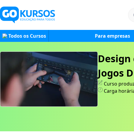
Todos os Cursos
Para empresas
Design 
Jogos D
Curso produz
Carga horári