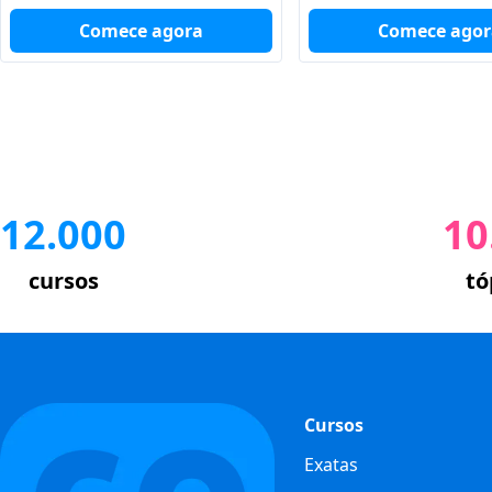
Comece agor
Comece agora
12.000
10
cursos
tó
Cursos
Exatas