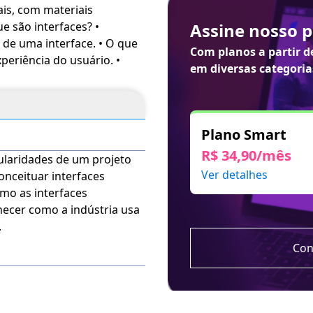
ais, com materiais
ais (Libras). Para ativar
Assine nosso 
tela na parte superior e
 de uma interface. • O que
urso ficará disponível por
Com planos a partir 
periência do usuário. •
em diversas categoria
Plano Smart
R$ 34,90/mês
icularidades de um projeto
Ver detalhes
Conceituar interfaces
omo as interfaces
hecer como a indústria usa
.
Con