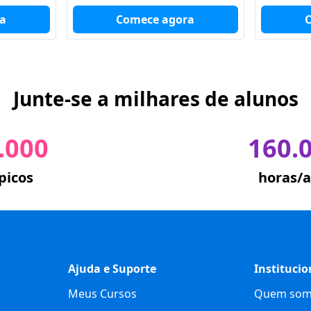
a
Comece agora
Junte-se a milhares de alunos
.000
160.
picos
horas/a
Ajuda e Suporte
Institucio
Meus Cursos
Quem som