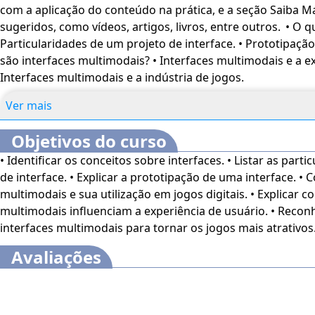
com a aplicação do conteúdo na prática, e a seção Saiba M
tradução automática mediante a Língua Brasileira de Sin
sugeridos, como vídeos, artigos, livros, entre outros. • O que são interfaces? •
esses recursos, acesse "minha conta" do lado direito da 
Particularidades de um projeto de interface. • Prototipação
habilite de acordo com sua necessidade.
O conteúdo do c
são interfaces multimodais? • Interfaces multimodais e a ex
até 120 dias após a compra.
Interfaces multimodais e a indústria de jogos.
Ver mais
Objetivos do curso
• Identificar os conceitos sobre interfaces. • Listar as part
de interface. • Explicar a prototipação de uma interface. • 
multimodais e sua utilização em jogos digitais. • Explicar c
multimodais influenciam a experiência de usuário. • Recon
interfaces multimodais para tornar os jogos mais atrativos
Avaliações