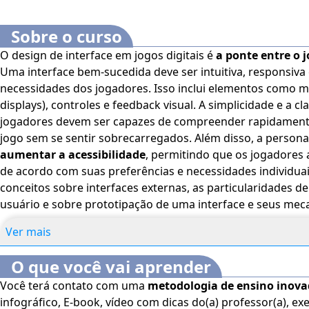
Sobre o curso
O design de interface em jogos digitais é
a ponte entre o 
Uma interface bem-sucedida deve ser intuitiva, responsiva 
necessidades dos jogadores. Isso inclui elementos como 
displays), controles e feedback visual. A simplicidade e a cl
jogadores devem ser capazes de compreender rapidament
jogo sem se sentir sobrecarregados. Al
aumentar a acessibilidade
, permitindo que os jogadores
de acordo com suas preferências e necessidades individuais. Este curso, aborda
conceitos sobre interfaces externas, as particularidades d
usuário e sobre prototipação de uma interface e seus mec
gerenciamento de projetos. O aluno conhecerá ainda as in
Ver mais
compreendendo sua utilização em jogos digitais e explora
a experiência do usuário. Bons estudos! O Curso Online
De
O que você vai aprender
Multimodalidade em Jogos Digitais
é voltado para profis
Você terá contato com uma
metodologia de ensino inov
área de Jogos digitais, além de interessados no assunto.
Es
infográfico, E-book, vídeo com dicas do(a) professor(a), exe
seguintes recursos de acessibilidade: cores em alto con