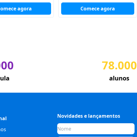
Comece agora
Comece agora
000
78.000
ula
alunos
Novidades e lançamentos
nal
os