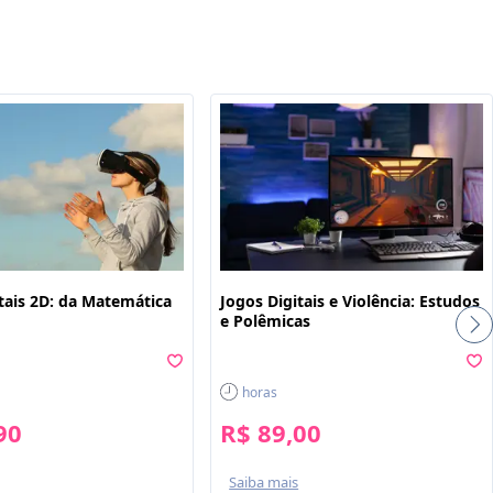
ê
tais 2D: da Matemática
Jogos Digitais e Violência: Estudos
e Polêmicas
horas
90
R$ 89,00
Saiba mais