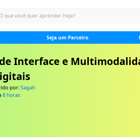
Seja um Parceiro
de Interface e Multimodali
igitais
ido por:
Sagah
a
8
horas