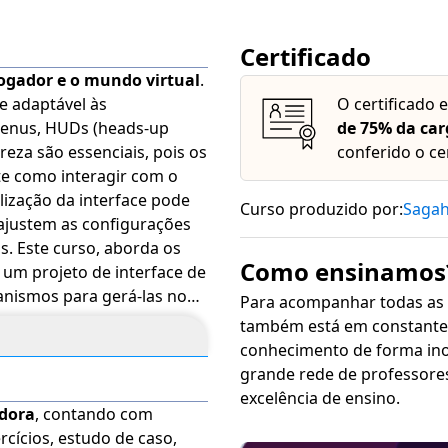
Certificado
jogador e o mundo virtual
.
e adaptável às
O certificado 
menus, HUDs (heads-up
de 75% da car
areza são essenciais, pois os
conferido o ce
e como interagir com o
ém disso, a personalização da interface pode
Curso produzido por:
Saga
 ajustem as configurações
 os
Como ensinamos
e um projeto de interface de
anismos para gerá-las no
Para acompanhar todas as
terfaces multimodais,
também está em constante 
ndo como elas influenciam
conhecimento de forma inovadora, sim
sign de Interface e
grande rede de professore
sionais e estudantes da
excelência de ensino.
adora
, contando com
te curso dispõe dos
rcícios, estudo de caso,
traste, aumento de fonte e