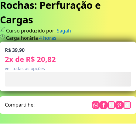
Rochas: Perfuração e
Cargas
Curso produzido por:
Sagah
Carga horária
4
horas
R$ 39,90
2
x de
R$ 20,82
ver todas as opções
Compartilhe: