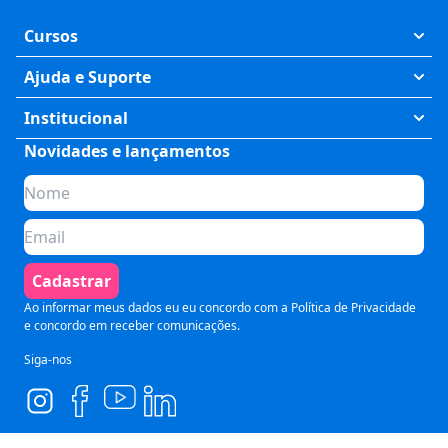
Cursos
Exatas
Ajuda e Suporte
Humanas
Meus Cursos
Institucional
Saúde
Fale Conosco
Novidades e lançamentos
Quem somos
Negócios
Perguntas Frequentes
Planos de assinatura
Tecnologia
Formas de Pagamento
Para Empresas
Preparatórios
Política de Cancelamento
Seja um parceiro
Comunicação
Termos de Uso
Cadastrar
Blog
Pós Graduação
Segurança e Privacidade
Ao informar meus dados eu eu concordo com a
Política de Privacidade
e concordo em receber comunicações.
Siga-nos