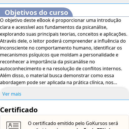
Como essas dinâmicas influenciam o tratamento
Objetivos do curso
A Interpretação dos Sonhos
O objetivo deste eBook é proporcionar uma introdução
Conteúdo manifesto e conteúdo latente
clara e acessível aos fundamentos da psicanálise,
Sonhos como acesso ao inconsciente
explorando suas principais teorias, conceitos e aplicações.
Aplicações da Psicanálise
Através dele, o leitor poderá compreender a influência do
Terapia individual e de casal
inconsciente no comportamento humano, identificar os
Uso na psicologia clínica e em outras áreas
mecanismos psíquicos que moldam a personalidade e
Psicologia x Psicanálise
reconhecer a importância da psicanálise no
Diferenças entre as abordagens
autoconhecimento e na resolução de conflitos internos.
Como a psicanálise se diferencia na compreensão da
Além disso, o material busca demonstrar como essa
mente
abordagem pode ser aplicada na prática clínica, nos
Conclusão
relacionamentos interpessoais e em diversas áreas do
A importância da psicanálise para o autoconhecimento e
Ver mais
conhecimento.
bem-estar
Como aplicar os conhecimentos no dia a dia
Certificado
O certificado emitido pelo GoKursos será