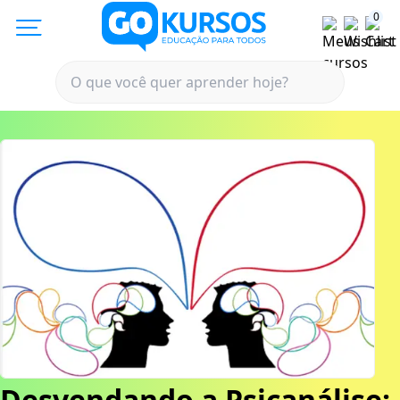
0
Desvendando a Psicanálise: