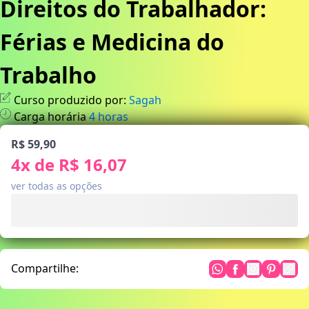
Direitos do Trabalhador:
Férias e Medicina do
Trabalho
Curso produzido por:
Sagah
Carga horária
4
horas
R$ 59,90
4
x de
R$ 16,07
ver todas as opções
Compartilhe: