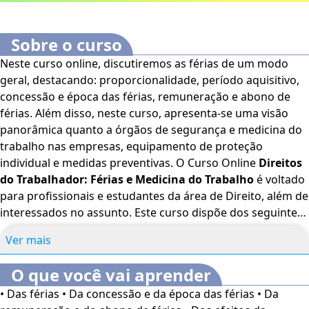
Sobre o curso
Neste curso online, discutiremos as férias de um modo
geral, destacando: proporcionalidade, período aquisitivo,
concessão e época das férias, remuneração e abono de
férias. Além disso, neste curso, apresenta-se uma visão
panorâmica quanto a órgãos de segurança e medicina do
trabalho nas empresas, equipamento de proteção
individual e medidas preventivas. O Curso Online
Direitos
do Trabalhador: Férias e Medicina do Trabalho
é voltado
para profissionais e estudantes da área de Direito, além de
interessados no assunto. Este curso dispõe dos seguintes
recursos de acessibilidade: cores em alto-contraste,
Ver mais
aumento de fonte e tradução automática mediante a
Língua Brasileira de Sinais (Libras). Para ativar esses
O que você vai aprender
recursos, acesse "minha conta" do lado direito da tela na
• Das férias • Da concessão e da época das férias • Da
parte superior e habilite de acordo com sua necessidade.