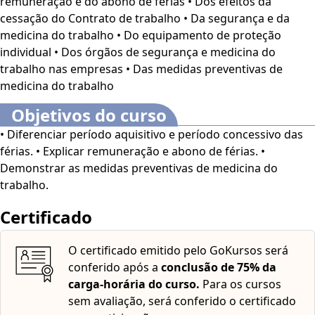
remuneração e do abono de férias • Dos efeitos da
O conteúdo do curso ficará disponível por até 30 dias após
cessação do Contrato de trabalho • Da segurança e da
a compra.
medicina do trabalho • Do equipamento de proteção
individual • Dos órgãos de segurança e medicina do
trabalho nas empresas • Das medidas preventivas de
medicina do trabalho
Objetivos do curso
• Diferenciar período aquisitivo e período concessivo das
férias. • Explicar remuneração e abono de férias. •
Demonstrar as medidas preventivas de medicina do
trabalho.
Certificado
O certificado emitido pelo GoKursos será
conferido após a
conclusão de 75% da
carga-horária do curso.
Para os cursos
sem avaliação, será conferido o certificado