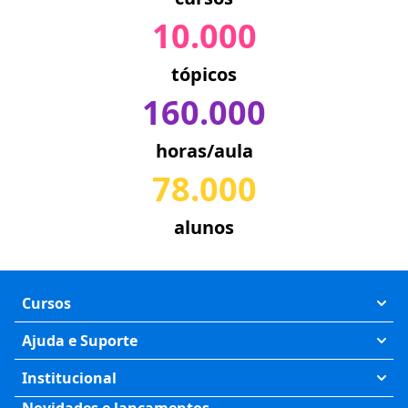
10.000
tópicos
160.000
horas/aula
78.000
alunos
Cursos
Exatas
Ajuda e Suporte
Humanas
Meus Cursos
Institucional
Saúde
Fale Conosco