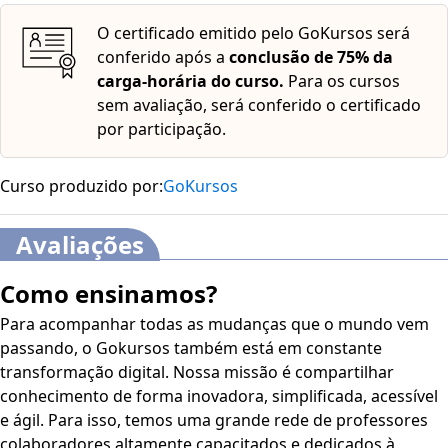
expressão “constitucionalização do direito privado” é
O certificado emitido pelo GoKursos será
comumente utilizada pelo fato de importantes institutos
conferido após a
conclusão de 75% da
do direito privado como a propriedade, a família e o
carga-horária do curso.
Para os cursos
contrato, terem, hoje, as suas vigas mestras assentadas na
sem avaliação, será conferido o certificado
constituição federal; · Estudar que a personalidade é
por participação.
pressuposta para inserção e atuação da pessoa na ordem
jurídica; · Descobrir que a pessoa natural é o termo
utilizado para fazer referência ao ser humano, com todos
Curso produzido por:
GoKursos
os predicados que integram sua individualidade; ·
Conhecer que a personalidade civil da pessoa começa do
Avaliações
nascimento com vida; mas a lei põe a salvo, desde a
concepção, os direitos do nascituro; · Aprender que os
Como ensinamos?
absolutamente incapazes são os menores de dezesseis
anos, sendo estes incapazes de exercer os atos da vida
Para acompanhar todas as mudanças que o mundo vem
civil; · Conhecer que os relativamente incapazes são os
passando, o Gokursos também está em constante
maiores de 16 anos e menores de 18 anos, ébrios
transformação digital. Nossa missão é compartilhar
habituais, viciados tóxicos, pessoas que, por causa
conhecimento de forma inovadora, simplificada, acessível
transitória ou definitiva, não puderem exprimir sua
e ágil. Para isso, temos uma grande rede de professores
vontade e pródigos, que são aqueles que gastam de
colaboradores altamente capacitados e dedicados à