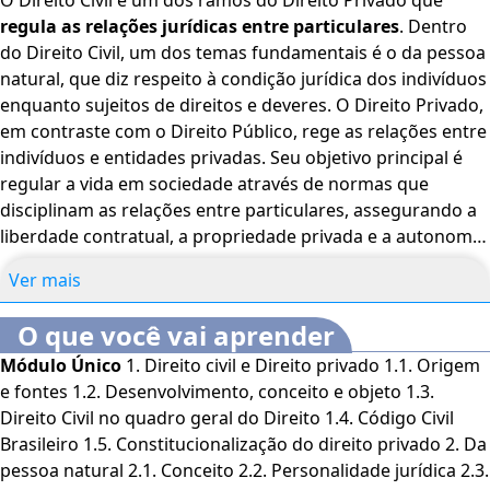
O Direito Civil é um dos ramos do Direito Privado que
regula as relações jurídicas entre particulares
. Dentro
do Direito Civil, um dos temas fundamentais é o da pessoa
natural, que diz respeito à condição jurídica dos indivíduos
enquanto sujeitos de direitos e deveres. O Direito Privado,
em contraste com o Direito Público, rege as relações entre
indivíduos e entidades privadas. Seu objetivo principal é
regular a vida em sociedade através de normas que
disciplinam as relações entre particulares, assegurando a
liberdade contratual, a propriedade privada e a autonomia
das partes. Além do Direito Civil, o Direito Privado inclui
Ver mais
outras áreas, como o Direito Comercial e o Direito do
Consumidor. A pessoa natural é o ser humano considerado
O que você vai aprender
como sujeito de
direitos e deveres
desde o nascimento
Módulo Único
1. Direito civil e Direito privado 1.1. Origem
até a morte. No ordenamento jurídico brasileiro, a
e fontes 1.2. Desenvolvimento, conceito e objeto 1.3.
personalidade jurídica da pessoa natural começa com o
Direito Civil no quadro geral do Direito 1.4. Código Civil
nascimento com vida e cessa com a morte. No entanto, a
Brasileiro 1.5. Constitucionalização do direito privado 2. Da
lei protege os direitos do nascituro, que é o ser humano
pessoa natural 2.1. Conceito 2.2. Personalidade jurídica 2.3.
concebido, mas ainda não nascido, garantindo-lhe certos