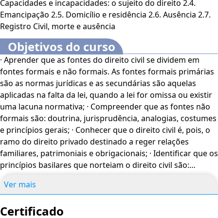
Capacidades e incapacidades: o sujeito do direito 2.4.
direitos, como o de ser beneficiário de doações, heranças
Emancipação 2.5. Domicílio e residência 2.6. Ausência 2.7.
e seguros. Neste curso, exploraremos detalhadamente a
Registro Civil, morte e ausência
evolução histórica e o contexto que culminaram na criação
e elaboração do Código Civil de 2002. Além disso, serão
Objetivos do curso
apresentados de maneira abrangente o conceito de
· Aprender que as fontes do direito civil se dividem em
pessoa natural, suas capacidades e incapacidades como
fontes formais e não formais. As fontes formais primárias
sujeito de direito. Discutiremos também conceitos e
são as normas jurídicas e as secundárias são aquelas
institutos essenciais para uma compreensão aprofundada,
aplicadas na falta da lei, quando a lei for omissa ou existir
tais como emancipação, domicílio, residência, ausência e
uma lacuna normativa; · Compreender que as fontes não
morte. Este mergulho detalhado proporcionará uma
formais são: doutrina, jurisprudência, analogias, costumes
compreensão mais abrangente desses temas
e princípios gerais; · Conhecer que o direito civil é, pois, o
fundamentais do Direito. Bons estudos. O Curso
Do
ramo do direito privado destinado a reger relações
Direito Civil, Direito Privado e da Pessoa Natural
é
familiares, patrimoniais e obrigacionais; · Identificar que os
voltado para profissionais e estudantes da área de Direito,
princípios basilares que norteiam o direito civil são:
além de interessados no assunto.
O conteúdo do curso
personalidade, autonomia da vontade, liberdade de
ficará disponível por até 120 dias após a compra.
Ver mais
estipulação negociar, propriedade individual,
intangibilidade familiar, legitimidade da herança e do
Certificado
direito de testar e solidariedade social; · Entender que a