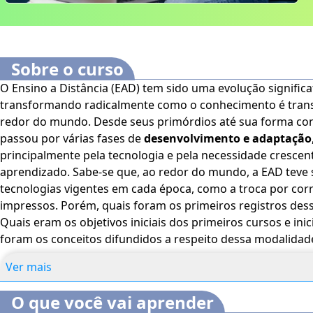
Sobre o curso
O Ensino a Distância (EAD) tem sido uma evolução signific
transformando radicalmente como o conhecimento é trans
redor do mundo. Desde seus primórdios até sua forma c
passou por várias fases de
desenvolvimento e adaptação
principalmente pela tecnologia e pela necessidade crescent
aprendizado. Sabe-se que, ao redor do mundo, a EAD teve suas origens calcadas nas
tecnologias vigentes em cada época, como a troca por cor
impressos. Porém, quais foram os primeiros registros de
Quais eram os objetivos iniciais dos primeiros cursos e inic
foram os conceitos difundidos a respeito dessa modalidad
E quais são as características que compõem a EAD nos dias de hoje? E
Ver mais
voltado para estudantes e profissionais da área de Pedago
geral interessado pelo tema.
Este curso dispõe dos seguin
O que você vai aprender
acessibilidade: cores em alto-contraste, aumento de fo