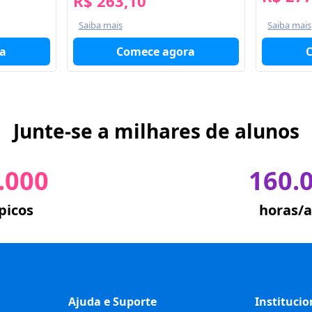
R$ 263,10
Saiba mais
Saiba mais
a
Comece agora
Junte-se a milhares de alunos
.000
160.
picos
horas/a
Ajuda e Suporte
Institucio