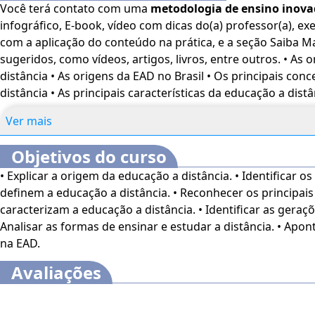
Você terá contato com uma
metodologia de ensino inov
mediante a Língua Brasileira de Sinais (Libras). Para ati
infográfico, E-book, vídeo com dicas do(a) professor(a), exe
"minha conta" do lado direito da tela na parte superior 
com a aplicação do conteúdo na prática, e a seção Saiba M
sua necessidade.
O conteúdo do curso ficará disponível po
sugeridos, como vídeos, artigos, livros, entre outros. • As origens da educação a
compra.
distância • As origens da EAD no Brasil • Os principais con
distância • As principais características da educação a distâ
Ver mais
Objetivos do curso
• Explicar a origem da educação a distância. • Identificar o
definem a educação a distância. • Reconhecer os principai
caracterizam a educação a distância. • Identificar as geraç
Analisar as formas de ensinar e estudar a distância. • Apont
na EAD.
Avaliações