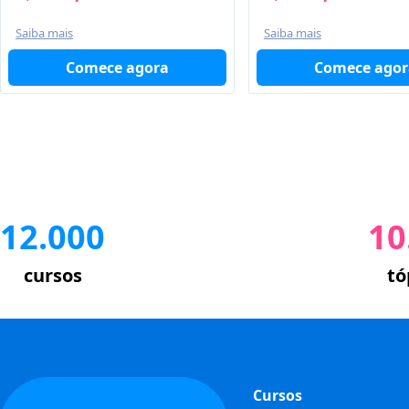
Saiba mais
Saiba mais
Comece agora
Comece agor
12.000
10
cursos
tó
Cursos