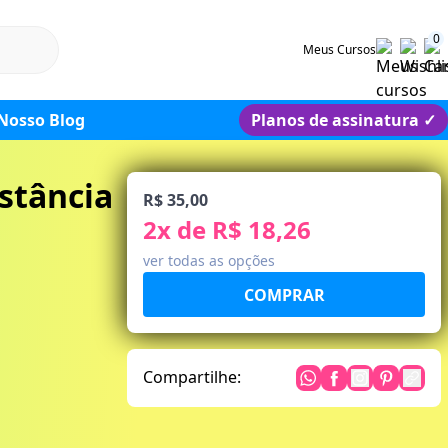
0
Meus Cursos
Nosso Blog
Planos de assinatura
✓
stância
R$ 35,00
2
x de
R$ 18,26
ver todas as opções
Compartilhe: