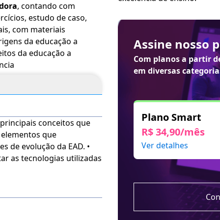
adora
, contando com
var esses recursos, acesse
rcícios, estudo de caso,
e habilite de acordo com
ais, com materiais
r até 120 dias após a
Assine nosso 
ceitos da educação a
Com planos a partir 
ncia
em diversas categoria
Plano Smart
s principais conceitos que
R$ 34,90/mês
s elementos que
Ver detalhes
ões de evolução da EAD. •
ar as tecnologias utilizadas
Con