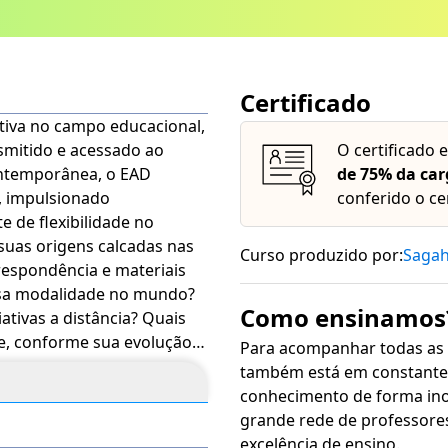
Certificado
ativa no campo educacional,
mitido e acessado ao
O certificado 
ontemporânea, o EAD
de 75% da car
, impulsionado
conferido o ce
e de flexibilidade no
Curso produzido por:
Saga
respondência e materiais
ssa modalidade no mundo?
Como ensinamos
iativas a distância? Quais
e, conforme sua evolução?
Para acompanhar todas as
ste curso é
também está em constante 
gia, Além do Público em
conhecimento de forma inovadora, sim
tes recursos de
grande rede de professore
nte e tradução automática
excelência de ensino.