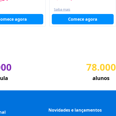
Saiba mais
Comece agora
Comece agora
000
78.000
ula
alunos
Novidades e lançamentos
nal