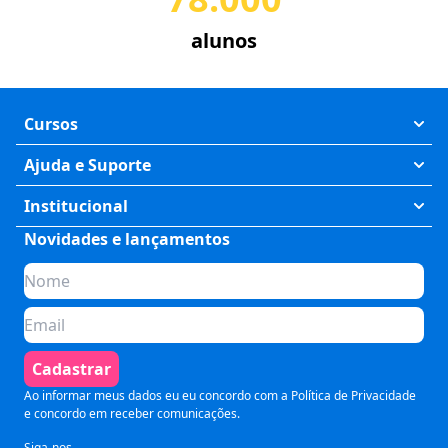
alunos
Cursos
Exatas
Ajuda e Suporte
Humanas
Meus Cursos
Institucional
Saúde
Fale Conosco
Novidades e lançamentos
Quem somos
Negócios
Perguntas Frequentes
Planos de assinatura
Tecnologia
Formas de Pagamento
Para Empresas
Preparatórios
Política de Cancelamento
Seja um parceiro
Comunicação
Termos de Uso
Cadastrar
Blog
Pós Graduação
Segurança e Privacidade
Ao informar meus dados eu eu concordo com a
Política de Privacidade
e concordo em receber comunicações.
Siga-nos