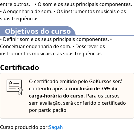
entre outros. • O som e os seus principais componentes.
Neste curso, você compreenderá que a frequência do som
• A engenharia de som. • Os instrumentos musicais e as
é um elemento importante na área multimídia, sobretudo
suas frequências.
em uma mídia interativa que precisa criar um ambiente
que instigue o jogador a permanecer ativo o maior tempo
Objetivos do curso
possível. No entanto, é necessário compreender todas as
• Definir som e os seus principais componentes. •
nuanças envolvidas no
conceito de som e dos seus
Conceituar engenharia de som. • Descrever os
principais componentes
. Assim, será possível descrever
instrumentos musicais e as suas frequências.
os instrumentos musicais e todos os elementos da área de
estudo de engenharia de som. Este curso é voltado para
Certificado
estudantes e profissionais da área de Jogos digitais, Além
do Público em geral interessado pelo tema.
O curso
O certificado emitido pelo GoKursos será
dispõe dos seguintes recursos de acessibilidade: cores
conferido após a
conclusão de 75% da
em alto-contraste, aumento de fonte e tradução
carga-horária do curso.
Para os cursos
automática mediante a Língua Brasileira de Sinais
sem avaliação, será conferido o certificado
(Libras). Para ativar esses recursos, acesse "minha
por participação.
conta" do lado direito da tela na parte superior e
habilite de acordo com sua necessidade.
O conteúdo do
curso ficará disponível por até 120 dias após a compra.
Curso produzido por:
Sagah