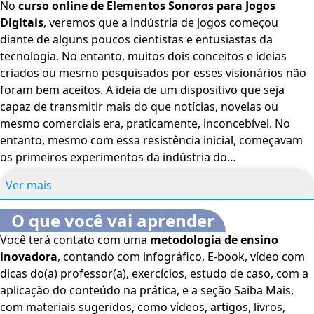
No
curso online de Elementos Sonoros para Jogos
Digitais
, veremos que a indústria de jogos começou
diante de alguns poucos cientistas e entusiastas da
tecnologia. No entanto, muitos dois conceitos e ideias
criados ou mesmo pesquisados por esses visionários não
foram bem aceitos. A ideia de um dispositivo que seja
capaz de transmitir mais do que notícias, novelas ou
mesmo comerciais era, praticamente, inconcebível. No
entanto, mesmo com essa resistência inicial, começavam
os primeiros experimentos da indústria do
entretenimento, que seria a mais lucrativa do mundo. No
Ver mais
início, existiam apenas elementos geométricos
manipulados por um simples controle que captava as
O que você vai aprender
entradas dos usuários. Efeitos sonoros? Não! Os jogos
Você terá contato com uma
metodologia de ensino
começaram no
silêncio absoluto
, e, aos poucos, a
inovadora
, contando com infográfico, E-book, vídeo com
tecnologia foi quebrando as barreiras impostas. Entre os
dicas do(a) professor(a), exercícios, estudo de caso, com a
elementos essenciais de um jogo, o acompanhamento
aplicação do conteúdo na prática, e a seção Saiba Mais,
musical é, sem dúvida, fundamental para criar uma
com materiais sugeridos, como vídeos, artigos, livros,
atmosfera imersiva e com alto fator de engajamento.