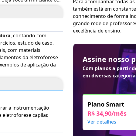
Para acompanhar todas as
 valiosos que podem ser
também está em constante 
 dos seguintes recursos de
conhecimento de forma inovadora, sim
nte e tradução automática
grande rede de professore
var esses recursos, acesse
excelência de ensino.
adora
, contando com
e habilite de acordo com
rcícios, estudo de caso,
r até 120 dias após a
ais, com materiais
Assine nosso 
 Exemplos de aplicação da
Com planos a partir 
em diversas categoria
Plano Smart
strar a instrumentação
R$ 34,90/mês
a eletroforese capilar.
Ver detalhes