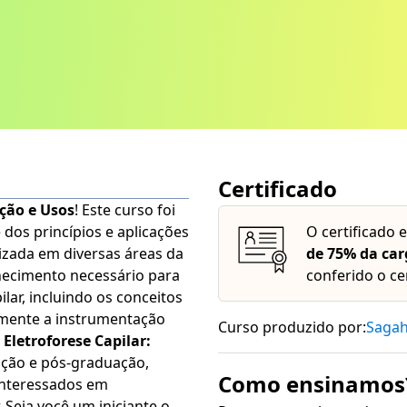
Certificado
ação e Usos
! Este curso foi
os princípios e aplicações
O certificado 
ilizada em diversas áreas da
de 75% da car
conferido o ce
ar, incluindo os conceitos
amente a instrumentação
Curso produzido por:
Saga
essenciais. O
Eletroforese Capilar:
ação e pós-graduação,
Como ensinamos
 interessados em
 Seja você um iniciante ou