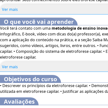
um profissional experiente, este curso oferece conteúdos
Ver mais
aplicados em diversas áreas de atuação.
Este curso dispõe
acessibilidade: cores em alto-contraste, aumento de fo
O que você vai aprender
mediante a Língua Brasileira de Sinais (Libras). Para ati
Você terá contato com uma
metodologia de ensino inov
"minha conta" do lado direito da tela na parte superior 
infográfico, E-book, vídeo com dicas do(a) professor(a), exe
sua necessidade.
O conteúdo do curso ficará disponível po
com a aplicação do conteúdo na prática, e a seção Saiba M
compra.
sugeridos, como vídeos, artigos, livros, entre outros. • Fundamentos da eletroforese
capilar. • Composição do sistema de eletroforese capilar. •
eletroforese capilar.
Ver mais
Objetivos do curso
• Descrever os princípios da eletroforese capilar. • Demon
utilizada em eletroforese capilar. • Justificar as aplicações d
Avaliações