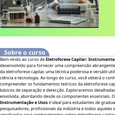
Sobre o curso
Bem-vindo ao curso de
Eletroforese Capilar: Instrument
desenvolvido para fornecer uma compreensão abrangente d
da eletroforese capilar, uma técnica poderosa e versátil ut
ciência e tecnologia. Ao longo do curso, você obterá o conhecimento necessário para
compreender os fundamentos teóricos da eletroforese capil
básicos de separação e detecção. Exploraremos detalhad
envolvida, abordando desde os componentes 
Instrumentação e Usos
é ideal para estudantes de gradu
pesquisadores, profissionais da indústria e todos aqueles
aprofundar seus conhecimentos sobre eletroforese capilar.