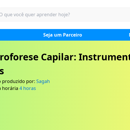
Seja um Parceiro
troforese Capilar: Instrumen
s
 produzido por:
Sagah
 horária
4
horas