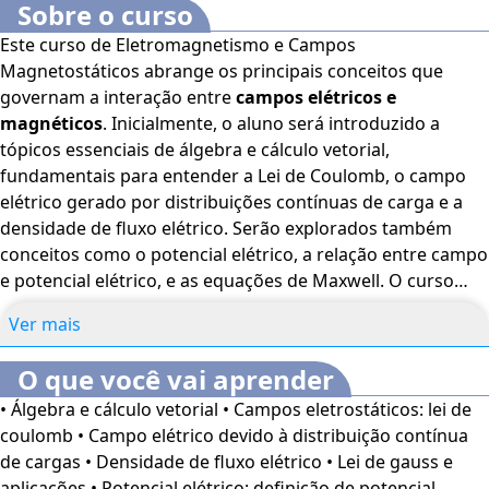
Sobre o curso
Este curso de Eletromagnetismo e Campos
Magnetostáticos abrange os principais conceitos que
governam a interação entre
campos elétricos e
magnéticos
. Inicialmente, o aluno será introduzido a
tópicos essenciais de álgebra e cálculo vetorial,
fundamentais para entender a Lei de Coulomb, o campo
elétrico gerado por distribuições contínuas de carga e a
densidade de fluxo elétrico. Serão explorados também
conceitos como o potencial elétrico, a relação entre campo
e potencial elétrico, e as equações de Maxwell. O curso
também aborda o estudo de dipolos elétricos, a densidade
Ver mais
de energia em campos eletrostáticos, a polarização em
dielétricos e os problemas de valor de fronteira em
O que você vai aprender
eletrostática, além de conceitos de resistência e
• Álgebra e cálculo vetorial • Campos eletrostáticos: lei de
capacitância. Na segunda parte, o curso avança para os
coulomb • Campo elétrico devido à distribuição contínua
campos eletromagnéticos e suas equações, incluindo a Lei
de cargas • Densidade de fluxo elétrico • Lei de gauss e
de Faraday e a indução eletromagnética. Os alunos
aplicações • Potencial elétrico: definição de potencial