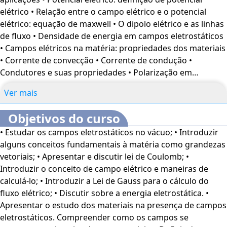
aprenderão sobre o comportamento de campos em
elétrico • Relação entre o campo elétrico e o potencial
movimento, como nos transformadores, e a importância
elétrico: equação de maxwell • O dipolo elétrico e as linhas
da corrente de deslocamento. O estudo das equações de
de fluxo • Densidade de energia em campos eletrostáticos
Maxwell em sua forma final, com variações no tempo, será
• Campos elétricos na matéria: propriedades dos materiais
detalhado, oferecendo uma visão abrangente sobre como
• Corrente de convecção • Corrente de condução •
os campos elétricos e magnéticos interagem e se
Condutores e suas propriedades • Polarização em
propagam, incluindo a
análise de campos harmônicos e
dielétricos • Constante dielétrica • Condições de fronteira •
ondas eletromagnéticas
. Esse curso é voltado para
Ver mais
Problemas de valor de fronteira em eletrostática:
profissionais e estudantes da área de Física, além do
equações de poisson e laplace • Resistência e capacitância:
público interessado no tema.
O conteúdo do curso ficará
Objetivos do curso
método das imagens • Campos eletromagnéticos e
disponível por até 120 dias após a compra.
• Estudar os campos eletrostáticos no vácuo; • Introduzir
equações de maxwell: lei de faraday • Transformadores e
alguns conceitos fundamentais à matéria como grandezas
campos eletromagnéticos em movimento • Corrente de
vetoriais; • Apresentar e discutir lei de Coulomb; •
deslocamento • Equações de maxwell em sua forma final:
Introduzir o conceito de campo elétrico e maneiras de
potenciais variantes no tempo • Campos harmônicos com
calculá-lo; • Introduzir a Lei de Gauss para o cálculo do
o tempo.
fluxo elétrico; • Discutir sobre a energia eletrostática. •
Apresentar o estudo dos materiais na presença de campos
eletrostáticos. Compreender como os campos se