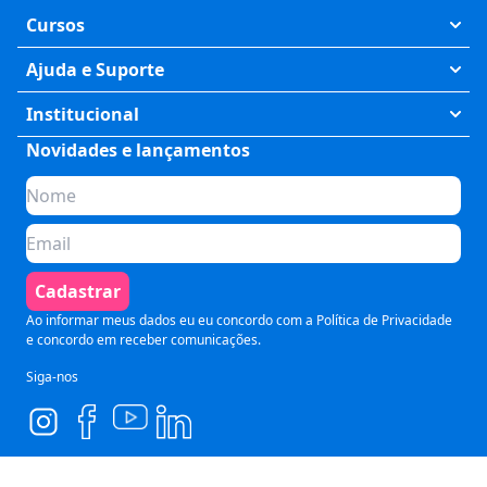
Cursos
Exatas
Ajuda e Suporte
Humanas
Meus Cursos
Institucional
Saúde
Fale Conosco
Novidades e lançamentos
Quem somos
Negócios
Perguntas Frequentes
Planos de assinatura
Tecnologia
Formas de Pagamento
Para Empresas
Preparatórios
Política de Cancelamento
Seja um parceiro
Comunicação
Termos de Uso
Cadastrar
Blog
Pós Graduação
Segurança e Privacidade
Ao informar meus dados eu eu concordo com a
Política de Privacidade
e concordo em receber comunicações.
Siga-nos