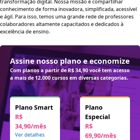
transformação digital. Nossa missão é compartilhar
conhecimento de forma inovadora, simplificada, acessível
e ágil. Para isso, temos uma grande rede de professores
colaboradores altamente capacitados e dedicados à
excelência de ensino.
Assine nosso plano e economize
Com planos a partir de
R$ 34,90
você tem acesso
a mais de 12.000 cursos em diversas categorias.
Plano Smart
Plano
R$
Especial
34,90/mês
R$
Ver detalhes
69,90/mês