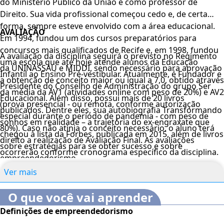
do Ministério Público da União e como professor de
Direito. Sua vida profissional começou cedo e, de certa
forma, sempre esteve envolvido com a área educacional.
AVALIAÇÃO
Em 1994, fundou um dos cursos preparatórios para
concursos mais qualificados de Recife e, em 1998, fundou
A avaliação da disciplina seguirá o previsto no Regimento
uma escola que até hoje atende alunos da Educação
da UNINASSAU e MIDDI, sendo necessário para aprovação
Infantil ao Ensino Pré-vestibular. Atualmente, é Fundador e
a obtenção de conceito maior ou igual a 7,0, obtido através
Presidente do Conselho de Administração do grupo Ser
da média da AV1 (atividades online com peso de 20%) e AV2
Educacional. Além disso, possui mais de 20 livros
(prova presencial - ou remota, conforme autorização
publicados. Dentre eles, sua autobiografia Transformando
especial durante o período de pandemia - com peso de
sonhos em realidade – a trajetória do ex-engraxate que
80%). Caso não atinja o conceito necessário, o aluno terá
chegou à lista da Forbes, publicada em 2015, além de livros
direito a realização de Avaliação Final. As avaliações
sobre estratégias para se obter sucesso e sobre
ocorrerão conforme cronograma específico da disciplina.
empreendedorismo.
Ver mais
A frequência será controlada com base no acesso ao
sistema e participação no cronograma proposto para a
O que você vai aprender
disciplina.
Definições de empreendedorismo
Fará jus a certificação de aproveitamento na DCE o aluno