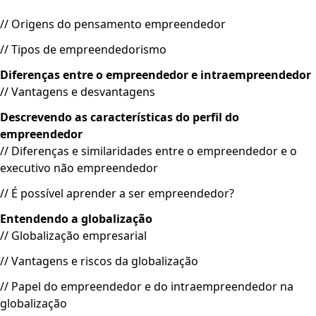
que atender aos requisitos de aprovação nas avaliações e
// Origens do pensamento empreendedor
participar no mínimo de 75% das atividades previstas
// Tipos de empreendedorismo
conforme o cronograma.
Diferenças entre o empreendedor e intraempreendedor
CERTIFICAÇÃO
// Vantagens e desvantagens
Descrevendo as características do perfil do
A oferta deste curso/disciplina é feita pelo curso
empreendedor
de Marketing (portaria MEC 22312131) da UNINASSAU -
// Diferenças e similaridades entre o empreendedor e o
Centro Universitário Maurício de Nassau (portaria de
executivo não empreendedor
credenciamento nº 67 de 14/02/2019), em consonância ao
previsto no Regimento Geral da UNINASSAU e na
// É possível aprender a ser empreendedor?
Legislação vigente. A oferta é na qualidade de disciplina
Entendendo a globalização
em caráter especial (DCE).
// Globalização empresarial
A certificação ofertada após a conclusão da caga-horária e
// Vantagens e riscos da globalização
da realização das provas com obtenção de nota média
// Papel do empreendedor e do intraempreendedor na
igual ou superior a sete também será feita pelo curso
globalização
de Marketing da UNINASSAU. Para alunos da UNINASSAU,