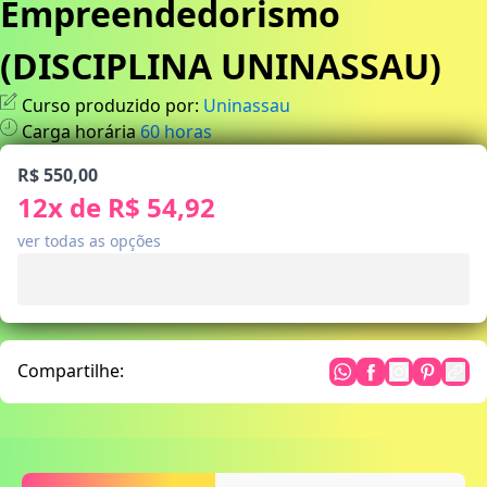
Empreendedorismo
(DISCIPLINA UNINASSAU)
Curso produzido por:
Uninassau
Carga horária
60
horas
R$ 550,00
12
x de
R$ 54,92
ver todas as opções
Compartilhe: