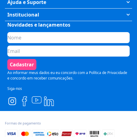
Exatas
Ajuda e Suporte
Humanas
Meus Cursos
Institucional
Saúde
Fale Conosco
Novidades e lançamentos
Quem somos
Negócios
Perguntas Frequentes
Planos de assinatura
Tecnologia
Formas de Pagamento
Para Empresas
Preparatórios
Política de Cancelamento
Seja um parceiro
Comunicação
Termos de Uso
Cadastrar
Blog
Pós Graduação
Segurança e Privacidade
Ao informar meus dados eu eu concordo com a
Política de Privacidade
e concordo em receber comunicações.
Siga-nos
Formas de pagamento