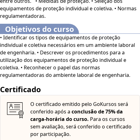
entre outros. • Medidas de proteção. • Seleção dos
ativar esses recursos, acesse "minha conta" do lado
equipamentos de proteção individual e coletiva. • Normas
direito da tela na parte superior e habilite de acordo
regulamentadoras.
com sua necessidade.
O conteúdo do curso ficará
disponível por até 120 dias após a compra.
Objetivos do curso
• Identificar os tipos de equipamentos de proteção
individual e coletiva necessários em um ambiente laboral
de engenharia. • Descrever os procedimentos para a
utilização dos equipamentos de proteção individual e
coletiva. • Reconhecer o papel das normas
regulamentadoras do ambiente laboral de engenharia.
Certificado
O certificado emitido pelo GoKursos será
conferido após a
conclusão de 75% da
carga-horária do curso.
Para os cursos
sem avaliação, será conferido o certificado
por participação.