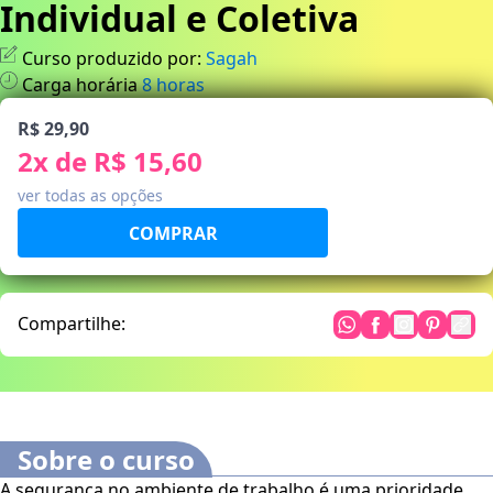
Individual e Coletiva
Curso produzido por:
Sagah
Carga horária
8
horas
R$ 29,90
2
x de
R$ 15,60
ver todas as opções
Compartilhe:
Sobre o curso
A segurança no ambiente de trabalho é uma prioridade