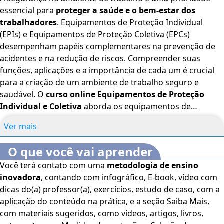
essencial para
proteger a saúde e o bem-estar dos
trabalhadores
. Equipamentos de Proteção Individual
(EPIs) e Equipamentos de Proteção Coletiva (EPCs)
desempenham papéis complementares na prevenção de
acidentes e na redução de riscos. Compreender suas
funções, aplicações e a importância de cada um é crucial
para a criação de um ambiente de trabalho seguro e
saudável. O
curso online Equipamentos de Proteção
Individual e Coletiva
aborda os equipamentos de
proteção individual e coletiva, além de como utilizá-los nas
Ver mais
organizações. O cursista conhecerá ainda as normas
regulamentadoras que orientam a área de segurança do
O que você vai aprender
trabalho. O Curso é voltado para estudantes e
Você terá contato com uma
metodologia de ensino
profissionais da área de Segurança do Trabalho, Além do
inovadora
, contando com infográfico, E-book, vídeo com
Público em geral interessado pelo tema.
O curso dispõe
dicas do(a) professor(a), exercícios, estudo de caso, com a
dos seguintes recursos de acessibilidade: cores em alto
aplicação do conteúdo na prática, e a seção Saiba Mais,
contraste, aumento de fonte e tradução automática
com materiais sugeridos, como vídeos, artigos, livros,
mediante a Língua Brasileira de Sinais (Libras). Para