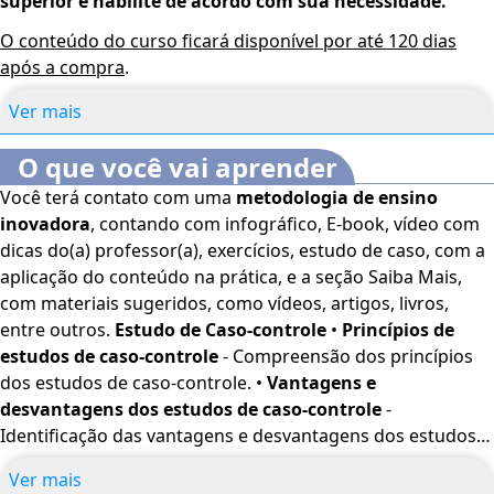
superior e habilite de acordo com sua necessidade.
O conteúdo do curso ficará disponível por até 120 dias
após a compra
.
Ver mais
O que você vai aprender
Você terá contato com uma
metodologia de ensino
inovadora
, contando com infográfico, E-book, vídeo com
dicas do(a) professor(a), exercícios, estudo de caso, com a
aplicação do conteúdo na prática, e a seção Saiba Mais,
com materiais sugeridos, como vídeos, artigos, livros,
entre outros.
Estudo de Caso-controle
•
Princípios de
estudos de caso-controle
- Compreensão dos princípios
dos estudos de caso-controle. •
Vantagens e
desvantagens dos estudos de caso-controle
-
Identificação das vantagens e desvantagens dos estudos
de caso-controle. •
Estudos de caso-controle e os demais
Ver mais
estudos observacionais
- Diferenciação entre estudos de