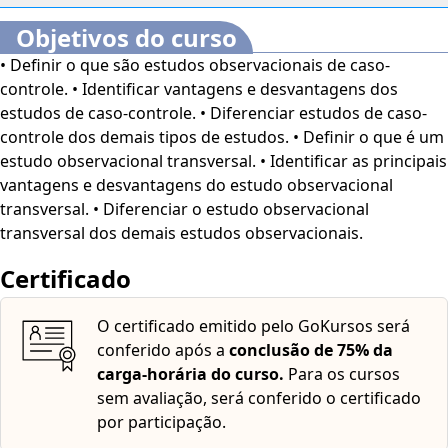
caso-controle e outros estudos observacionais.
Estudo
Objetivos do curso
Transversal
•
Conhecendo os estudos transversais
-
• Definir o que são estudos observacionais de caso-
Definição e compreensão dos estudos transversais. •
controle. • Identificar vantagens e desvantagens dos
Vantagens e desvantagens dos estudos transversais
-
estudos de caso-controle. • Diferenciar estudos de caso-
Identificação das vantagens e desvantagens dos estudos
controle dos demais tipos de estudos. • Definir o que é um
transversais. •
Estudos transversais e demais estudos
estudo observacional transversal. • Identificar as principais
observacionais
- Diferenciação entre estudos transversais
vantagens e desvantagens do estudo observacional
e outros estudos observacionais.
transversal. • Diferenciar o estudo observacional
transversal dos demais estudos observacionais.
Certificado
O certificado emitido pelo GoKursos será
conferido após a
conclusão de 75% da
carga-horária do curso.
Para os cursos
sem avaliação, será conferido o certificado
por participação.