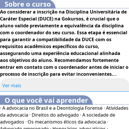
Sobre o curso
Ao considerar a inscrição na Disciplina Universitária de
Caráter Especial (DUCE) na Gokursos, é crucial que o
aluno valide previamente a equivalência da disciplina
com o coordenador do seu curso. Essa etapa é essencial
para garantir a compatibilidade da DUCE com os
requisitos acadêmicos específicos do curso,
assegurando uma experiência educacional alinhada
aos objetivos do aluno. Recomendamos fortemente
entrar em contato com o coordenador antes de iniciar o
processo de inscrição para evitar inconvenientes.
Estamos à disposição para esclarecer dúvidas
Ver mais
adicionais.
O que você vai aprender
A ética está presente o tempo todo em nossas vidas.
· A advocacia no Brasil e a Deontologia Forense · Atividades
Desde a tenra idade quando nossos pais nos passaram
da advocacia · Direitos do advogado · A sociedade de
certas normas simples e que levamos para a vida inteira.
advogados · Os mecanismos éticos da advocacia ·
Por exemplo: não furar filas, respeitar os mais velhos, não
Advogado empregado · Honorários advocatícios ·