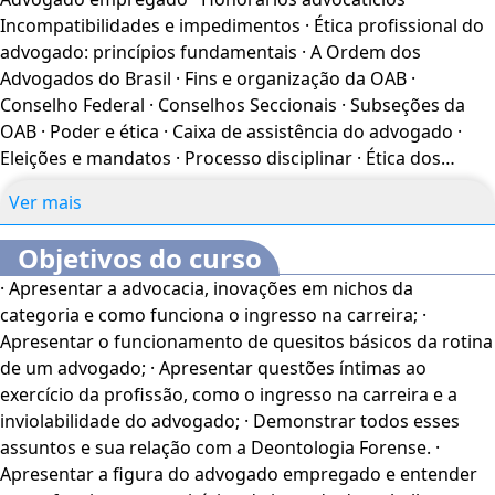
colar durante as provas etc. No mundo em que vivemos,
Incompatibilidades e impedimentos · Ética profissional do
torna-se cada vez mais complexo agir com ética. Apesar
advogado: princípios fundamentais · A Ordem dos
disso, precisamos resgatar preceitos que estão caindo em
Advogados do Brasil · Fins e organização da OAB ·
desuso progressivamente. Portanto, mais que normas de
Conselho Federal · Conselhos Seccionais · Subseções da
condutas morais e sociais, trataremos da Deontologia
OAB · Poder e ética · Caixa de assistência do advogado ·
Forense – uma ramificação da ética em que se tem um
Eleições e mandatos · Processo disciplinar · Ética dos
conjunto de normas de conduta para profissionais da
agentes públicos
seara jurídica, e, mais especificamente, falaremos das
Ver mais
normas que competem ao advogado.
Objetivos do curso
PROFESSOR(A) EXECUTOR(A)
· Apresentar a advocacia, inovações em nichos da
- A disciplina de Ética Profissional - Direito é conduzida pela
categoria e como funciona o ingresso na carreira; ·
Luisa Carolyne Gomes de Sá Carvalho.
Apresentar o funcionamento de quesitos básicos da rotina
de um advogado; · Apresentar questões íntimas ao
CERTIFICAÇÃO
exercício da profissão, como o ingresso na carreira e a
A oferta deste curso/disciplina é feita pelo curso de
inviolabilidade do advogado; · Demonstrar todos esses
DIREITO (resolução registrada com N° 72, de 10/02/2017)
assuntos e sua relação com a Deontologia Forense. ·
da UNAMA - Universidade da Amazônia (Portaria MEC
Apresentar a figura do advogado empregado e entender
1.113 de 27 de dezembro de 2015), em consonância ao