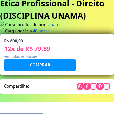
Ética Profissional - Direito
(DISCIPLINA UNAMA)
Curso produzido por:
Unama
Carga horária
40
horas
R$ 800,00
12
x de
R$ 79,89
ver todas as opções
Compartilhe: