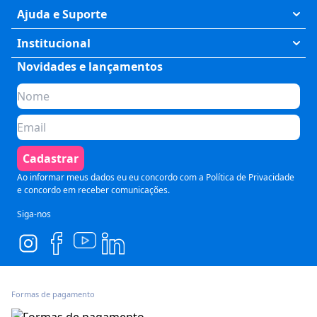
Exatas
Ajuda e Suporte
Humanas
Meus Cursos
Institucional
Saúde
Fale Conosco
Novidades e lançamentos
Quem somos
Negócios
Perguntas Frequentes
Planos de assinatura
Tecnologia
Formas de Pagamento
Para Empresas
Preparatórios
Política de Cancelamento
Seja um parceiro
Comunicação
Termos de Uso
Cadastrar
Blog
Pós Graduação
Segurança e Privacidade
Ao informar meus dados eu eu concordo com a
Política de Privacidade
e concordo em receber comunicações.
Siga-nos
Formas de pagamento