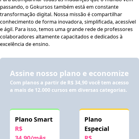
passando, o Gokursos também está em constante
transformação digital. Nossa missão é compartilhar
conhecimento de forma inovadora, simplificada, acessível
e ágil. Para isso, temos uma grande rede de professores
colaboradores altamente capacitados e dedicados à
excelência de ensino.
Assine nosso plano e economize
Com planos a partir de
R$ 34,90
você tem acesso
a mais de 12.000 cursos em diversas categorias.
Plano Smart
Plano
R$
Especial
34,90/mês
R$