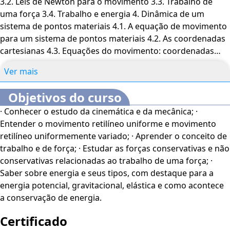
3.2. Leis de Newton para o movimento 3.3. Trabalho de
potencial, gravitacional e elástica
. Descubra como
uma força 3.4. Trabalho e energia 4. Dinâmica de um
ocorre a conservação de energia e compreenda os
sistema de pontos materiais 4.1. A equação de movimento
diferentes tipos de energia que permeiam o universo
para um sistema de pontos materiais 4.2. As coordenadas
mecânico. Esteja preparado para uma jornada de
cartesianas 4.3. Equações do movimento: coordenadas
aprendizado enriquecedora e desafiadora. Bons estudos!
normal e tangencial 4.4. Princípio do trabalho e energia
O
Curso Online Fundamentos da Cinemática e da
Ver mais
para um sistema de pontos materiais 4.5. Potência e
Mecânica
é voltado para profissionais e estudantes da
rendimento 4.6. Forças conservativas 4.7. Energia potencial
área de Física, além de interessados no assunto.
O
Objetivos do curso
4.8. Energia potencial gravitacional 4.9. Energia potencial
conteúdo do curso ficará disponível por até 120 dias após
· Conhecer o estudo da cinemática e da mecânica; ·
elástica 4.10. Função potencial 4.11. Conservação de
a compra.
Entender o movimento retilíneo uniforme e movimento
energia 4.12. Sistema de pontos materiais
retilíneo uniformemente variado; · Aprender o conceito de
trabalho e de força; · Estudar as forças conservativas e não
conservativas relacionadas ao trabalho de uma força; ·
Saber sobre energia e seus tipos, com destaque para a
energia potencial, gravitacional, elástica e como acontece
a conservação de energia.
Certificado