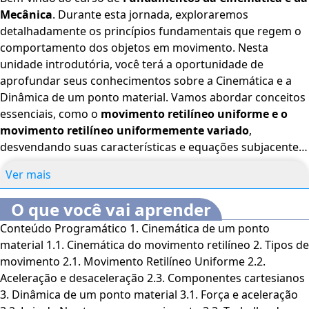
Mecânica
. Durante esta jornada, exploraremos
detalhadamente os princípios fundamentais que regem o
comportamento dos objetos em movimento. Nesta
unidade introdutória, você terá a oportunidade de
aprofundar seus conhecimentos sobre a Cinemática e a
Dinâmica de um ponto material. Vamos abordar conceitos
essenciais, como o
movimento retilíneo uniforme e o
movimento retilíneo uniformemente variado
,
desvendando suas características e equações subjacentes.
Além disso, mergulharemos no fascinante universo do
Ver mais
trabalho e da força, compreendendo a dinâmica não
apenas de um
ponto material isolado
, mas também de
O que você vai aprender
sistemas complexos compostos por múltiplos pontos
Conteúdo Programático 1. Cinemática de um ponto
materiais. Não deixaremos de lado as forças conservativas
material 1.1. Cinemática do movimento retilíneo 2. Tipos de
e não conservativas, explorando suas interações e como
movimento 2.1. Movimento Retilíneo Uniforme 2.2.
influenciam o trabalho realizado por uma força. Este curso
Aceleração e desaceleração 2.3. Componentes cartesianos
também se aprofundará no
estudo da energia
em suas
3. Dinâmica de um ponto material 3.1. Força e aceleração
diversas manifestações, com ênfase especial na energia