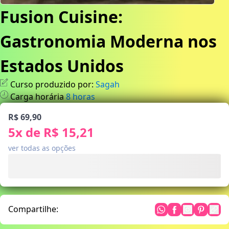
Fusion Cuisine:
Gastronomia Moderna nos
Estados Unidos
Curso produzido por:
Sagah
Carga horária
8
horas
R$ 69,90
5
x de
R$ 15,21
ver todas as opções
Compartilhe: