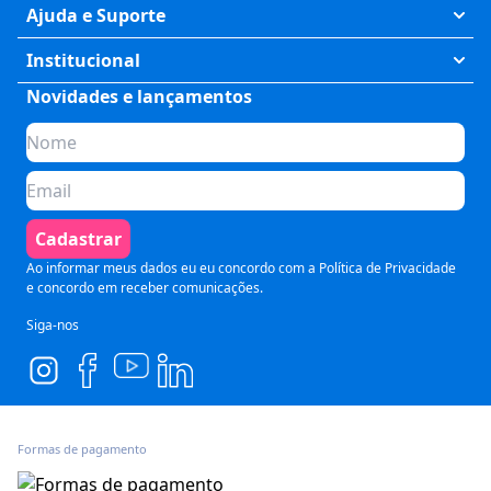
Exatas
Ajuda e Suporte
Humanas
Meus Cursos
Institucional
Saúde
Fale Conosco
Novidades e lançamentos
Quem somos
Negócios
Perguntas Frequentes
Planos de assinatura
Tecnologia
Formas de Pagamento
Para Empresas
Preparatórios
Política de Cancelamento
Seja um parceiro
Comunicação
Termos de Uso
Cadastrar
Blog
Pós Graduação
Segurança e Privacidade
Ao informar meus dados eu eu concordo com a
Política de Privacidade
e concordo em receber comunicações.
Siga-nos
Formas de pagamento