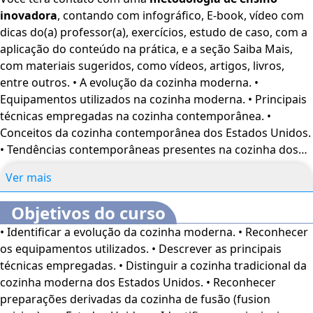
inovadora
, contando com infográfico, E-book, vídeo com
profissionais das áreas de Gastronomia. Além do Público
dicas do(a) professor(a), exercícios, estudo de caso, com a
em geral interessado pelo tema.
Este curso dispõe dos
aplicação do conteúdo na prática, e a seção Saiba Mais,
seguintes recursos de acessibilidade: cores em alto
com materiais sugeridos, como vídeos, artigos, livros,
contraste, aumento de fonte e tradução automática
entre outros. • A evolução da cozinha moderna. •
mediante a Língua Brasileira de Sinais (Libras). Para
Equipamentos utilizados na cozinha moderna. • Principais
ativar esses recursos, acesse "minha conta" do lado
técnicas empregadas na cozinha contemporânea. •
direito da tela na parte superior e habilite de acordo
Conceitos da cozinha contemporânea dos Estados Unidos.
com sua necessidade.
O conteúdo do curso ficará
• Tendências contemporâneas presentes na cozinha dos
disponível por até 120 dias após a compra.
Estados Unidos. • Chefs e restaurantes da cozinha
Ver mais
contemporânea dos Estados Unidos.
Objetivos do curso
• Identificar a evolução da cozinha moderna. • Reconhecer
os equipamentos utilizados. • Descrever as principais
técnicas empregadas. • Distinguir a cozinha tradicional da
cozinha moderna dos Estados Unidos. • Reconhecer
preparações derivadas da cozinha de fusão (fusion