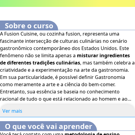
Sobre o curso
A Fusion Cuisine, ou cozinha fusion, representa uma
fascinante intersecção de culturas culinárias no cenário
gastronômico contemporâneo dos Estados Unidos. Este
fenômeno não se limita apenas a
misturar ingredientes
de diferentes tradições culinárias
, mas também celebra a
criatividade e a experimentação na arte da gastronomia.
Em sua particularidade, é possível definir Gastronomia
como meramente a arte e a ciência do bem-comer.
Entretanto, sua essência se baseia no conhecimento
racional de tudo o que está relacionado ao homem e ao
seu alimento. O curso online Fusion Cuisine: Gastronomia
Ver mais
Moderna nos Estados Unidos tem como objetivo mostrar
os
princípios da Gastronomia Moderna e a Culinária
O que você vai aprender
Americana
, seus equipamentos e suas técnicas e a
Você terá contato com uma
metodologia de ensino
Cozinha de Fusão. Este curso é voltado para estudantes e