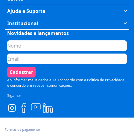
Exatas
Ajuda e Suporte
Humanas
Meus Cursos
Institucional
Saúde
Fale Conosco
Novidades e lançamentos
Quem somos
Negócios
Perguntas Frequentes
Planos de assinatura
Tecnologia
Formas de Pagamento
Para Empresas
Preparatórios
Política de Cancelamento
Seja um parceiro
Comunicação
Termos de Uso
Cadastrar
Blog
Pós Graduação
Segurança e Privacidade
Ao informar meus dados eu eu concordo com a
Política de Privacidade
e concordo em receber comunicações.
Siga-nos
Formas de pagamento