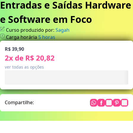
Entradas e Saídas Hardware
e Software em Foco
Curso produzido por:
Sagah
Carga horária
5
horas
R$ 39,90
2
x de
R$ 20,82
ver todas as opções
Compartilhe: