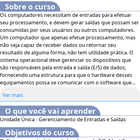
Sobre o curso
Os computadores necessitam de entradas para efetuar
seu processamento, e devem gerar saídas que possam ser
consumidas por seus usuários ou outros computadores.
Um computador que apenas efetue processamento, mas
não seja capaz de receber dados ou retornar seu
resultado de alguma forma, não tem utilidade prática. O
sistema operacional deve gerenciar os dispositivos que
são responsáveis pela entrada e saída (E/S) de dados,
fornecendo uma estrutura para que o hardware desses
equipamentos possa se comunicar com o software que
precisa receber ou fornecer informações. Uma das
Ver mais
dificuldades de lidar com esses dispositivos como classe
única de equipamentos é sua enorme diversidade. Ao
O que você vai aprender
discutir genericamente sobre dispositivos de E/S, fala-se
Unidade Única - Gerenciamento de Entradas e Saídas
tanto de mouses, teclados e joysticks, que geram ou
recebem quantidades mínimas de dados, como de placas
Objetivos do curso
de rede ou de vídeo, que podem gerar a demanda de