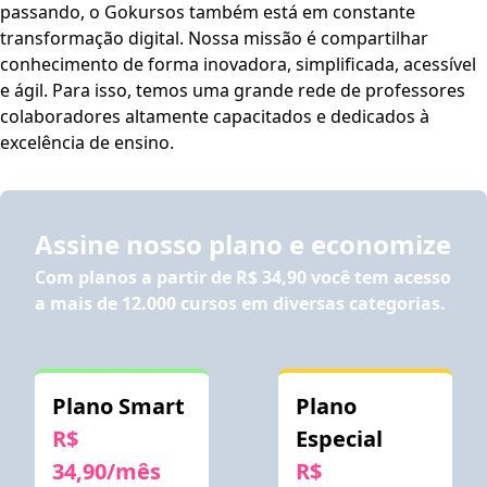
passando, o Gokursos também está em constante
estudos. Este curso dispõe dos seguintes recursos de
transformação digital. Nossa missão é compartilhar
acessibilidade: cores em alto-contraste, aumento de fonte
conhecimento de forma inovadora, simplificada, acessível
e tradução automática mediante a Língua Brasileira de
e ágil. Para isso, temos uma grande rede de professores
Sinais (Libras). Para ativar esses recursos, acesse "minha
colaboradores altamente capacitados e dedicados à
conta" do lado direito da tela na parte superior e habilite
excelência de ensino.
de acordo com sua necessidade.
O conteúdo do curso
ficará disponível por até 120 dias após a compra.
Assine nosso plano e economize
Com planos a partir de
R$ 34,90
você tem acesso
a mais de 12.000 cursos em diversas categorias.
Plano Smart
Plano
R$
Especial
34,90/mês
R$