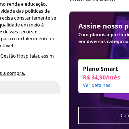
omo renda e educação,
vidade das políticas de
precisa constantemente se
Assine nosso 
 qualidade em meio à
e
desses recursos,
Com planos a partir 
 para o fortalecimento do
em diversas categoria
ntável.
 Gestão Hospitalar, assim
Plano Smart
ós a compra.
R$ 34,90/mês
Ver detalhes
Con