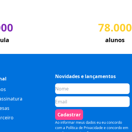
000
78.000
ula
alunos
Novidades e lançamentos
nal
os
assinatura
esas
Cadastrar
rceiro
Ao informar meus dados eu eu concordo
com a
Política de Privacidade
e concordo em