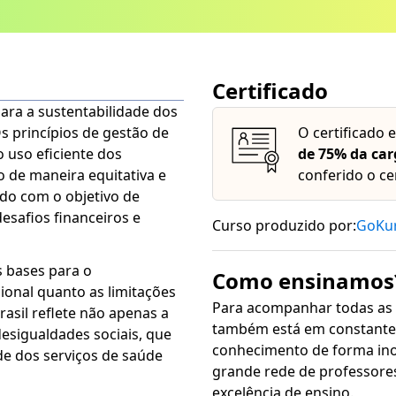
Certificado
ara a sustentabilidade dos
s princípios de gestão de
O certificado 
o uso eficiente dos
de 75% da car
 de maneira equitativa e
conferido o ce
iado com o objetivo de
desafios financeiros e
Curso produzido por:
GoKu
s bases para o
Como ensinamos
onal quanto as limitações
Para acompanhar todas as
asil reflete não apenas a
também está em constante 
esigualdades sociais, que
conhecimento de forma inovadora, sim
de dos serviços de saúde
grande rede de professore
excelência de ensino.