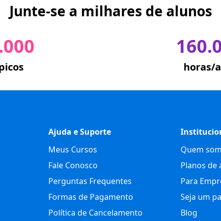
Junte-se a milhares de alunos
.000
160.
picos
horas/a
Ajuda e Suporte
Institucio
Meus Cursos
Quem som
Fale Conosco
Planos de 
Perguntas Frequentes
Para Empr
Formas de Pagamento
Seja um pa
Política de Cancelamento
Blog