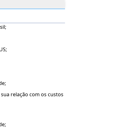
il;
US;
de;
 a sua relação com os custos
de;