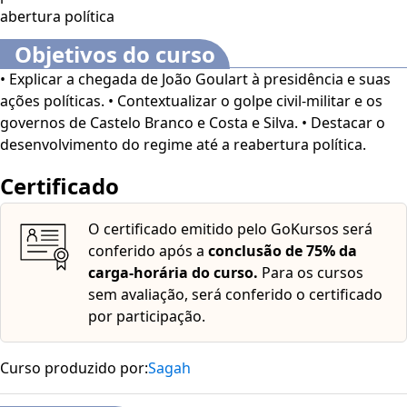
abertura política
fim, estudará o auge da repressão e do desenvolvimento
econômico e o posterior processo de transição para a
Objetivos do curso
democracia. Bons estudos! O Curso Online
Governo João
• Explicar a chegada de João Goulart à presidência e suas
Goulart e o Golpe Civil-Militar
é voltado para
ações políticas. • Contextualizar o golpe civil-militar e os
profissionais e estudantes da área de História, além de
governos de Castelo Branco e Costa e Silva. • Destacar o
interessados no assunto.
Este curso dispõe dos seguintes
desenvolvimento do regime até a reabertura política.
recursos de acessibilidade: cores em alto-contraste,
aumento de fonte e tradução automática mediante a
Certificado
Língua Brasileira de Sinais (Libras). Para ativar esses
recursos, acesse "minha conta" do lado direito da tela
O certificado emitido pelo GoKursos será
na parte superior e habilite de acordo com sua
conferido após a
conclusão de 75% da
necessidade.
O conteúdo do curso ficará disponível por
carga-horária do curso.
Para os cursos
até 120 dias após a compra.
sem avaliação, será conferido o certificado
por participação.
Curso produzido por:
Sagah