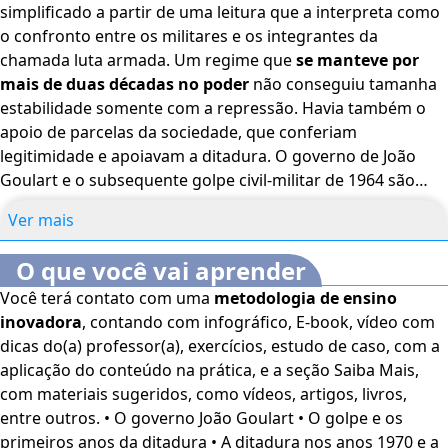
simplificado a partir de uma leitura que a interpreta como
o confronto entre os militares e os integrantes da
chamada luta armada. Um regime que
se manteve por
mais de duas décadas no poder
não conseguiu tamanha
estabilidade somente com a repressão. Havia também o
apoio de parcelas da sociedade, que conferiam
legitimidade e apoiavam a ditadura. O governo de João
Goulart e o subsequente golpe civil-militar de 1964 são
momentos cruciais na história do Brasil, marcando o início
Ver mais
de uma ditadura que duraria até 1985. João Goulart,
também conhecido como Jango,
assumiu a presidência
O que você vai aprender
em 1961 após a renúncia de Jânio Quadros
. Sua
Você terá contato com uma
metodologia de ensino
ascensão ao poder ocorreu em um contexto de intensa
inovadora
, contando com infográfico, E-book, vídeo com
polarização política e social. Neste curso online, você
dicas do(a) professor(a), exercícios, estudo de caso, com a
estudará os paradoxos sobre o período ditatorial.
aplicação do conteúdo na prática, e a seção Saiba Mais,
Compreenderá as justificativas apresentadas para o golpe,
com materiais sugeridos, como vídeos, artigos, livros,
principalmente em relação à condução do governo de João
entre outros. • O governo João Goulart • O golpe e os
Goulart. Acompanhará o processo de institucionalização
primeiros anos da ditadura • A ditadura nos anos 1970 e a
da ditadura, com os primeiros governos dos militares. Por