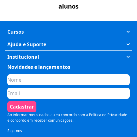
alunos
Cursos
Exatas
Ajuda e Suporte
Humanas
Meus Cursos
Institucional
Saúde
Fale Conosco
Novidades e lançamentos
Quem somos
Negócios
Perguntas Frequentes
Planos de assinatura
Tecnologia
Formas de Pagamento
Para Empresas
Preparatórios
Política de Cancelamento
Seja um parceiro
Comunicação
Termos de Uso
Cadastrar
Blog
Pós Graduação
Segurança e Privacidade
Ao informar meus dados eu eu concordo com a
Política de Privacidade
e concordo em receber comunicações.
Siga-nos