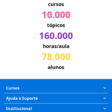
cursos
10.000
tópicos
160.000
horas/aula
78.000
alunos
Cursos
Exatas
Ajuda e Suporte
Humanas
Meus Cursos
Institucional