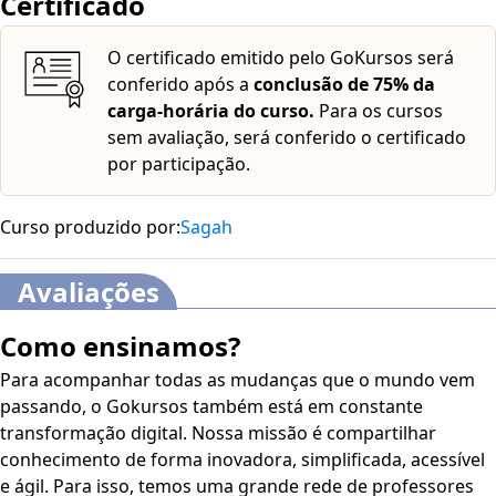
Certificado
Este curso dispõe dos seguintes recursos de
O certificado emitido pelo GoKursos será
acessibilidade: cores em alto-contraste, aumento de
conferido após a
conclusão de 75% da
fonte e tradução automática mediante a Língua
carga-horária do curso.
Para os cursos
Brasileira de Sinais (Libras). Para ativar esses recursos,
sem avaliação, será conferido o certificado
acesse "minha conta" do lado direito da tela na parte
por participação.
superior e habilite de acordo com sua necessidade.
O conteúdo do curso ficará disponível por até 120 dias
Curso produzido por:
Sagah
após a compra.
Avaliações
Como ensinamos?
Para acompanhar todas as mudanças que o mundo vem
passando, o Gokursos também está em constante
transformação digital. Nossa missão é compartilhar
conhecimento de forma inovadora, simplificada, acessível
e ágil. Para isso, temos uma grande rede de professores