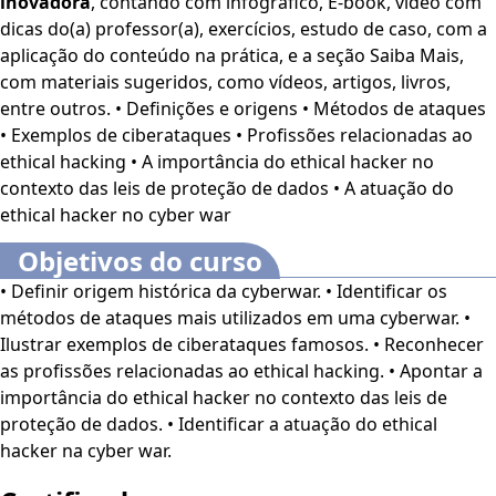
inovadora
, contando com infográfico, E-book, vídeo com
e governos. Além disso, o curso explora as diversas
dicas do(a) professor(a), exercícios, estudo de caso, com a
carreiras no campo do ethical hacking, destacando as
aplicação do conteúdo na prática, e a seção Saiba Mais,
habilidades e certificações necessárias para cada
com materiais sugeridos, como vídeos, artigos, livros,
profissão.
entre outros. • Definições e origens • Métodos de ataques
• Exemplos de ciberataques • Profissões relacionadas ao
O curso também aborda a relevância dos ethical hackers
ethical hacking • A importância do ethical hacker no
na conformidade com
leis de proteção de dados
, como a
contexto das leis de proteção de dados • A atuação do
GDPR e a LGPD, e discute seu papel essencial na defesa
ethical hacker no cyber war
contra-ataques patrocinados por estados e na proteção de
infraestruturas críticas. Ao final, os alunos estarão
Objetivos do curso
equipados com o conhecimento e as habilidades
• Definir origem histórica da cyberwar. • Identificar os
necessárias para entender e combater ameaças
métodos de ataques mais utilizados em uma cyberwar. •
cibernéticas, compreendendo a importância dos ethical
Ilustrar exemplos de ciberataques famosos. • Reconhecer
hackers na segurança digital moderna.
as profissões relacionadas ao ethical hacking. • Apontar a
importância do ethical hacker no contexto das leis de
O
Curso Online Guerras Cibernéticas: Ataques e Papel
proteção de dados. • Identificar a atuação do ethical
do Ethical Hacker
é voltado para profissionais de
hacker na cyber war.
Segurança da Informação, além de interessados no
assunto.