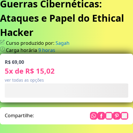
Guerras Cibernéticas:
Ataques e Papel do Ethical
Hacker
Curso produzido por:
Sagah
Carga horária
9
horas
R$ 69,00
5
x de
R$ 15,02
ver todas as opções
Compartilhe: