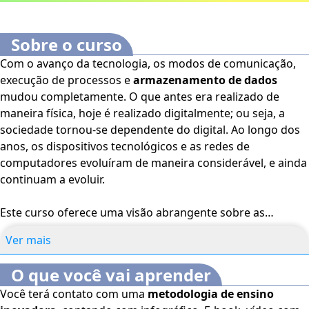
Sobre o curso
Com o avanço da tecnologia, os modos de comunicação,
execução de processos e
armazenamento de dados
mudou completamente. O que antes era realizado de
maneira física, hoje é realizado digitalmente; ou seja, a
sociedade tornou-se dependente do digital. Ao longo dos
anos, os dispositivos tecnológicos e as redes de
computadores evoluíram de maneira considerável, e ainda
continuam a evoluir.
Este curso oferece uma visão abrangente sobre as
ameaças cibernéticas
e a importância dos ethical hackers
Ver mais
na proteção contra esses ataques. Os alunos aprenderão
sobre a evolução das ciberameaças, os métodos de ataque
O que você vai aprender
mais comuns, como phishing e ransomware, e estudarão
Você terá contato com uma
metodologia de ensino
casos reais de ciberataques que impactaram organizações