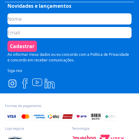
Saúde
Fale Conosco
Novidades e lançamentos
Quem somos
Negócios
Perguntas Frequentes
Planos de assinatura
Tecnologia
Formas de Pagamento
Para Empresas
Preparatórios
Política de Cancelamento
Seja um parceiro
Comunicação
Termos de Uso
Cadastrar
Blog
Pós Graduação
Segurança e Privacidade
Ao informar meus dados eu eu concordo com a
Política de Privacidade
e concordo em receber comunicações.
Siga-nos
Formas de pagamento
Loja segura
Tecnologia