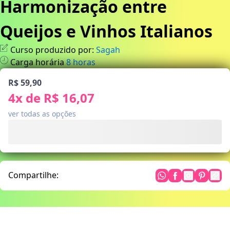
Harmonização entre
Queijos e Vinhos Italianos
Curso produzido por:
Sagah
Carga horária
8
horas
R$ 59,90
4
x de
R$ 16,07
ver todas as opções
Compartilhe: