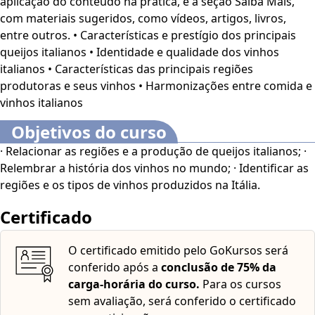
aplicação do conteúdo na prática, e a seção Saiba Mais,
relacionando as regiões de produção, bem como uma
com materiais sugeridos, como vídeos, artigos, livros,
breve história deles. Bons estudos. O Curso Online
entre outros. • Características e prestígio dos principais
Harmonização entre Queijos e Vinhos Italianos
é
queijos italianos • Identidade e qualidade dos vinhos
voltado para profissionais e estudantes da área de
italianos • Características das principais regiões
Gastronomia, além de interessados no assunto.
Este curso
produtoras e seus vinhos • Harmonizações entre comida e
dispõe dos seguintes recursos de acessibilidade: cores
vinhos italianos
em alto-contraste, aumento de fonte e tradução
automática mediante a Língua Brasileira de Sinais
Objetivos do curso
(Libras). Para ativar esses recursos, acesse "minha
· Relacionar as regiões e a produção de queijos italianos; ·
conta" do lado direito da tela na parte superior e
Relembrar a história dos vinhos no mundo; · Identificar as
habilite de acordo com sua necessidade.
O conteúdo do
regiões e os tipos de vinhos produzidos na Itália.
curso ficará disponível por até 120 dias após a compra.
Certificado
O certificado emitido pelo GoKursos será
conferido após a
conclusão de 75% da
carga-horária do curso.
Para os cursos
sem avaliação, será conferido o certificado