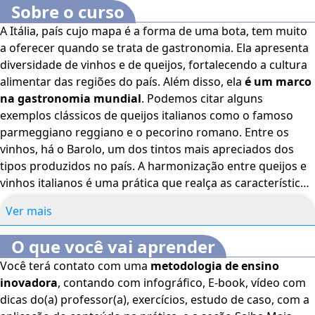
Sobre o curso
A Itália, país cujo mapa é a forma de uma bota, tem muito
a oferecer quando se trata de gastronomia. Ela apresenta
diversidade de vinhos e de queijos, fortalecendo a cultura
alimentar das regiões do país. Além disso, ela
é um marco
na gastronomia mundial
. Podemos citar alguns
exemplos clássicos de queijos italianos como o famoso
parmeggiano reggiano e o pecorino romano. Entre os
vinhos, há o Barolo, um dos tintos mais apreciados dos
tipos produzidos no país. A harmonização entre queijos e
vinhos italianos é uma prática que realça as características
únicas de ambos, criando combinações que elevam a
Ver mais
experiência gastronômica. A Itália é famosa por sua rica
variedade de queijos e vinhos, e entender como combinar
O que você vai aprender
esses produtos pode transformar uma refeição comum
Você terá contato com uma
metodologia de ensino
em uma experiência memorável. Neste curso, você
inovadora
, contando com infográfico, E-book, vídeo com
aprenderá a respeito da gastronomia italiana,
dicas do(a) professor(a), exercícios, estudo de caso, com a
especificamente acerca de seus queijos e vinhos,