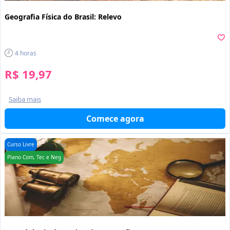
Geografia Física do Brasil: Relevo
4
horas
R$ 19,97
Saiba mais
Comece agora
Curso Livre
Plano Com, Tec e Neg