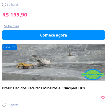
60
horas
R$ 199,90
Saiba mais
Comece agora
Curso Livre
Brasil: Uso dos Recursos Mineiros e Principais UCs
10
horas