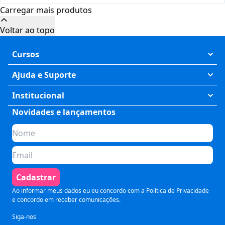
Carregar mais produtos
Cursos
Exatas
Ajuda e Suporte
Humanas
Meus Cursos
Institucional
Saúde
Fale Conosco
Novidades e lançamentos
Quem somos
Negócios
Perguntas Frequentes
Planos de assinatura
Tecnologia
Formas de Pagamento
Para Empresas
Preparatórios
Política de Cancelamento
Seja um parceiro
Comunicação
Termos de Uso
Cadastrar
Blog
Pós Graduação
Segurança e Privacidade
Ao informar meus dados eu eu concordo com a
Política de Privacidade
e concordo em receber comunicações.
Siga-nos