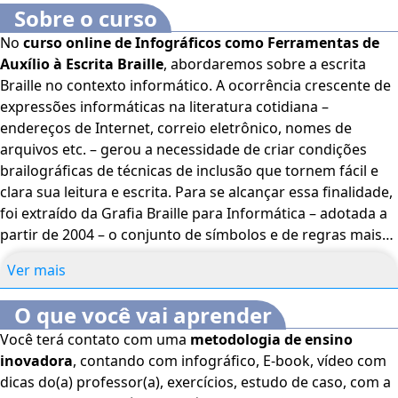
Sobre o curso
No
curso online de Infográficos como Ferramentas de
Auxílio à Escrita Braille
, abordaremos sobre a escrita
Braille no contexto informático. A ocorrência crescente de
expressões informáticas na literatura cotidiana –
endereços de Internet, correio eletrônico, nomes de
arquivos etc. – gerou a necessidade de criar condições
brailográficas de técnicas de inclusão que tornem fácil e
clara sua leitura e escrita. Para se alcançar essa finalidade,
foi extraído da Grafia Braille para Informática – adotada a
partir de 2004 – o conjunto de símbolos e de regras mais
frequentes. Por outro lado, a especificidade da simbologia
Ver mais
informática desaconselha que os respectivos símbolos e
regras se misturem com os demais símbolos e regras da
O que você vai aprender
escrita Braille. Por isso, foi criado o sinal delimitador de
Você terá contato com uma
metodologia de ensino
contexto informático. Bons estudos. Este curso é voltado
inovadora
, contando com infográfico, E-book, vídeo com
para estudantes e profissionais da área de Línguas e
dicas do(a) professor(a), exercícios, estudo de caso, com a
Idiomas, Além do Público em geral interessado pelo tema.