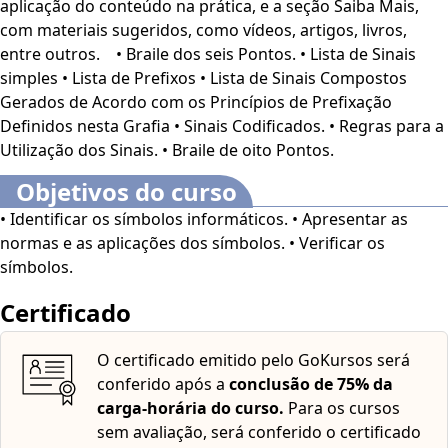
aplicação do conteúdo na prática, e a seção Saiba Mais,
O curso dispõe dos seguintes recursos de acessibilidade:
com materiais sugeridos, como vídeos, artigos, livros,
cores em alto-contraste, aumento de fonte e tradução
entre outros. • Braile dos seis Pontos. • Lista de Sinais
automática mediante a Língua Brasileira de Sinais
simples • Lista de Prefixos • Lista de Sinais Compostos
(Libras). Para ativar esses recursos, acesse "minha
Gerados de Acordo com os Princípios de Prefixação
conta" do lado direito da tela na parte superior e
Definidos nesta Grafia • Sinais Codificados. • Regras para a
habilite de acordo com sua necessidade.
O conteúdo do
Utilização dos Sinais. • Braile de oito Pontos.
curso ficará disponível por até 120 dias após a compra.
Objetivos do curso
• Identificar os símbolos informáticos. • Apresentar as
normas e as aplicações dos símbolos. • Verificar os
símbolos.
Certificado
O certificado emitido pelo GoKursos será
conferido após a
conclusão de 75% da
carga-horária do curso.
Para os cursos
sem avaliação, será conferido o certificado