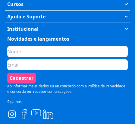
Cursos
Exatas
Ajuda e Suporte
Humanas
Meus Cursos
Institucional
Saúde
Fale Conosco
Novidades e lançamentos
Quem somos
Negócios
Perguntas Frequentes
Planos de assinatura
Tecnologia
Formas de Pagamento
Para Empresas
Preparatórios
Política de Cancelamento
Seja um parceiro
Comunicação
Termos de Uso
Cadastrar
Blog
Pós Graduação
Segurança e Privacidade
Ao informar meus dados eu eu concordo com a
Política de Privacidade
e concordo em receber comunicações.
Siga-nos