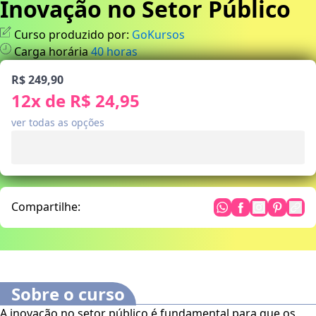
Inovação no Setor Público
Curso produzido por:
GoKursos
Carga horária
40
horas
R$ 249,90
12
x de
R$ 24,95
ver todas as opções
Compartilhe:
Sobre o curso
A inovação no setor público é fundamental para que os