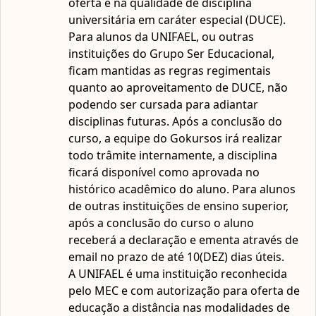
oferta é na qualidade de disciplina
alunos da UNIFAEL, ou outras instituições do Grupo Ser
universitária em caráter especial (DUCE).
Educacional, ficam mantidas as regras regimentais quanto
Para alunos da UNIFAEL, ou outras
ao aproveitamento de DUCE, não podendo ser cursada
instituições do Grupo Ser Educacional,
para adiantar disciplinas futuras. A UNIFAEL é uma
ficam mantidas as regras regimentais
instituição reconhecida pelo MEC e com autorização para
quanto ao aproveitamento de DUCE, não
oferta de educação a distância nas modalidades de
podendo ser cursada para adiantar
graduação e pós-graduação.
disciplinas futuras. Após a conclusão do
curso, a equipe do Gokursos irá realizar
todo trâmite internamente, a disciplina
ficará disponível como aprovada no
histórico acadêmico do aluno. Para alunos
de outras instituições de ensino superior,
após a conclusão do curso o aluno
receberá a declaração e ementa através de
email no prazo de até 10(DEZ) dias úteis.
A UNIFAEL é uma instituição reconhecida
pelo MEC e com autorização para oferta de
educação a distância nas modalidades de