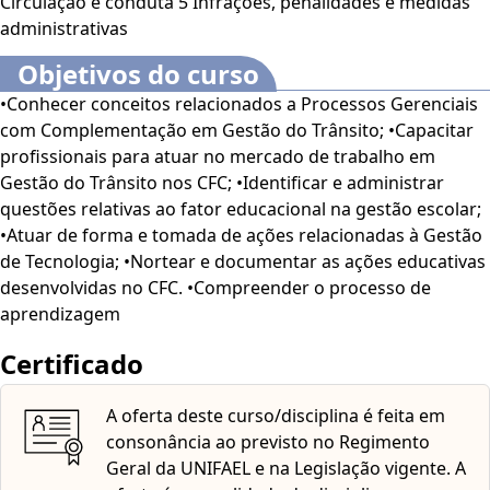
Circulação e conduta 5 Infrações, penalidades e medidas
única prova que ocorre uma vez por mês em datas
administrativas
específicas. Para ser aprovado na disciplina, o aluno deve
obter média igual ou maior que 6,0 na soma das duas
Objetivos do curso
avaliações. Caso o aluno não obtenha a média suficiente
•Conhecer conceitos relacionados a Processos Gerenciais
para aprovação, poderá realizar a AV Final.
PROFESSOR(A)
com Complementação em Gestão do Trânsito; •Capacitar
EXECUTOR(A)
- A disciplina de Processo de Conhecimento
profissionais para atuar no mercado de trabalho em
é conduzida por Richard Schwarz.
CERTIFICAÇÃO
A oferta
Gestão do Trânsito nos CFC; •Identificar e administrar
desta disciplina é feita pelo curso de PROCESSO
questões relativas ao fator educacional na gestão escolar;
GERENCIAIS (portaria registrada com o Nº 390 DE 13 DE
•Atuar de forma e tomada de ações relacionadas à Gestão
AGOSTO DE 2024). A UNIFAEL é uma Instituição de Ensino
de Tecnologia; •Nortear e documentar as ações educativas
Superior credenciada pelo Ministério da Educação (MEC)
desenvolvidas no CFC. •Compreender o processo de
como Centro Universitário, conforme Portaria nº 850, de
aprendizagem
30/11/2018, e recredenciada pela Portaria nº 328, de
09/04/2024, publicada no DOU em 11/04/2024. A oferta é
Certificado
na qualidade de Disciplina Universitária em Caráter
Especial (DUCE). A certificação ofertada após a conclusão
A oferta deste curso/disciplina é feita em
da carga horária e da realização das provas com obtenção
consonância ao previsto no Regimento
de nota média igual ou superior a sete também será feita
Geral da UNIFAEL e na Legislação vigente. A
pelo curso de PROCESSO GERENCIAIS da UNIFAEL. Para