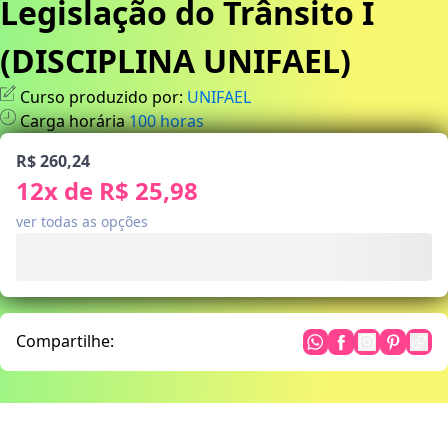
Legislação do Trânsito I
(DISCIPLINA UNIFAEL)
Curso produzido por:
UNIFAEL
Carga horária
100
horas
R$ 260,24
12
x de
R$ 25,98
ver todas as opções
Compartilhe: