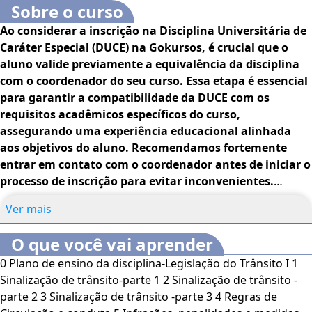
Sobre o curso
Ao considerar a inscrição na Disciplina Universitária de
Caráter Especial (DUCE) na Gokursos, é crucial que o
aluno valide previamente a equivalência da disciplina
com o coordenador do seu curso. Essa etapa é essencial
para garantir a compatibilidade da DUCE com os
requisitos acadêmicos específicos do curso,
assegurando uma experiência educacional alinhada
aos objetivos do aluno. Recomendamos fortemente
entrar em contato com o coordenador antes de iniciar o
processo de inscrição para evitar inconvenientes.
Estamos à disposição para esclarecer dúvidas
Ver mais
adicionais.
DURAÇÃO
100 HORAS
AVALIAÇÃO
Esta
disciplina é composta por duas avaliações. A primeira
O que você vai aprender
avaliação é formada pela média obtida a partir da
0 Plano de ensino da disciplina-Legislação do Trânsito I 1
Avaliação Exercício do Conhecimento, correspondendo a
Sinalização de trânsito-parte 1 2 Sinalização de trânsito -
20% da média geral. A segunda avaliação (Av2), que
parte 2 3 Sinalização de trânsito -parte 3 4 Regras de
corresponde a 80% da média geral, é realizada em uma