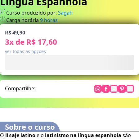
Língua Espanhola
Curso produzido por:
Sagah
Carga horária
9
horas
R$ 49,90
3
x de
R$ 17,60
ver todas as opções
Compartilhe:
Sobre o curso
O
linaje latino
e o
latinismo na língua espanhola
são