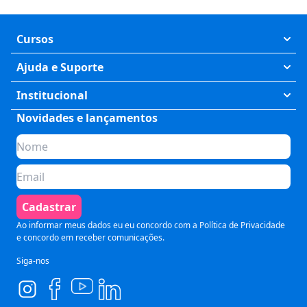
Cursos
Exatas
Ajuda e Suporte
Humanas
Meus Cursos
Institucional
Saúde
Fale Conosco
Novidades e lançamentos
Quem somos
Negócios
Perguntas Frequentes
Planos de assinatura
Tecnologia
Formas de Pagamento
Para Empresas
Preparatórios
Política de Cancelamento
Seja um parceiro
Comunicação
Termos de Uso
Cadastrar
Blog
Pós Graduação
Segurança e Privacidade
Ao informar meus dados eu eu concordo com a
Política de Privacidade
e concordo em receber comunicações.
Siga-nos