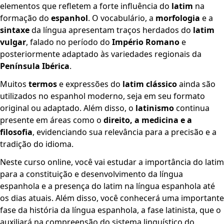
elementos que refletem a forte influência do
latim
na
formação do
espanhol
. O vocabulário, a
morfologia
e a
sintaxe
da língua apresentam traços herdados do
latim
vulgar
, falado no período do
Império Romano
e
posteriormente adaptado às variedades regionais da
Península Ibérica
.
Muitos
termos
e expressões do
latim clássico
ainda são
utilizados no espanhol moderno, seja em seu formato
original ou adaptado. Além disso, o
latinismo
continua
presente em áreas como o
direito, a medicina e a
filosofia
, evidenciando sua relevância para a precisão e a
tradição do idioma.
Neste curso online, você vai estudar a importância do latim
para a constituição e desenvolvimento da língua
espanhola e a presença do latim na língua espanhola até
os dias atuais. Além disso, você conhecerá uma importante
fase da história da língua espanhola, a fase latinista, que o
auxiliará na compreensão do sistema linguístico do