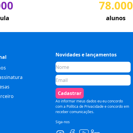
000
78.000
ula
alunos
Novidades e lançamentos
nal
os
assinatura
esas
Cadastrar
rceiro
Ao informar meus dados eu eu concordo
com a
Política de Privacidade
e concordo em
receber comunicações.
Siga-nos