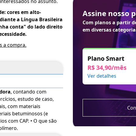
 interessados no assunto.
Assine nosso 
de: cores em alto-
iante a Língua Brasileira
Com planos a partir 
inha conta" do lado direito
em diversas categoria
ecessidade.
ós a compra.
Plano Smart
R$ 34,90/mês
Ver detalhes
adora
, contando com
rcícios, estudo de caso,
ais, com materiais
Con
aios com CAP. • O que são
olímero.