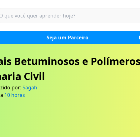
Seja um Parceiro
ais Betuminosos e Polímeros
ria Civil
zido por:
Sagah
ia
10
horas