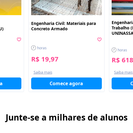
Engenhari
Engenharia Civil: Materiais para
Trabalho 
U)
Concreto Armado
UNINASS
horas
horas
R$ 19,97
R$ 618
Saiba mais
Saiba mais
a
Comece agora
Junte-se a milhares de alunos