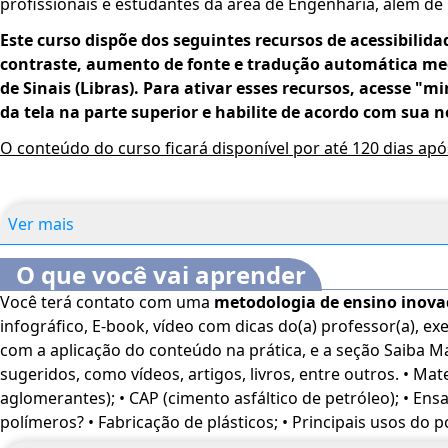
profissionais e estudantes da área de Engenharia, além de
Este curso dispõe dos seguintes recursos de acessibilida
contraste, aumento de fonte e tradução automática med
de Sinais (Libras). Para ativar esses recursos, acesse "m
da tela na parte superior e habilite de acordo com sua n
O conteúdo do curso ficará disponível por até 120 dias ap
Ver mais
O que você vai aprender
Você terá contato com uma
metodologia de ensino inov
infográfico, E-book, vídeo com dicas do(a) professor(a), exe
com a aplicação do conteúdo na prática, e a seção Saiba M
sugeridos, como vídeos, artigos, livros, entre outros. • Materiais betuminosos (e
aglomerantes); • CAP (cimento asfáltico de petróleo); • Ens
polímeros? • Fabricação de plásticos; • Principais usos do p