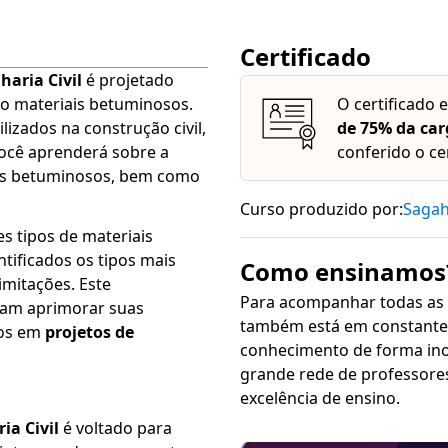
Certificado
aria Civil
é projetado
o materiais betuminosos.
O certificado 
lizados na construção civil,
de 75% da car
Você aprenderá sobre a
conferido o ce
ais betuminosos, bem como
Curso produzido por:
Saga
es tipos de materiais
ntificados os tipos mais
Como ensinamos
imitações. Este
Para acompanhar todas as
jam aprimorar suas
também está em constante 
sos em
projetos de
conhecimento de forma inovadora, sim
grande rede de professore
excelência de ensino.
ia Civil
é voltado para