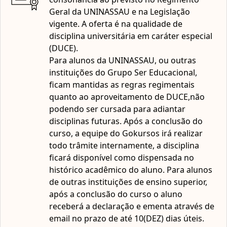
adiantar disciplinas futuras.
Geral da UNINASSAU e na Legislação
Conhecer quais são os riscos no sistema bancário;
A UNINASSAU é uma instituição reconhecida pelo MEC e
vigente. A oferta é na qualidade de
Compreender o funcionamento da análise de crédito;
com autorização para oferta de educação a distância nas
disciplina universitária em caráter especial
modalidades de graduação e pós-graduação.
(DUCE).
Compreender o funcionamento do mercado cambial.
Para alunos da UNINASSAU, ou outras
instituições do Grupo Ser Educacional,
ficam mantidas as regras regimentais
quanto ao aproveitamento de DUCE,não
podendo ser cursada para adiantar
disciplinas futuras. Após a conclusão do
curso, a equipe do Gokursos irá realizar
todo trâmite internamente, a disciplina
ficará disponível como dispensada no
histórico acadêmico do aluno. Para alunos
de outras instituições de ensino superior,
após a conclusão do curso o aluno
receberá a declaração e ementa através de
email no prazo de até 10(DEZ) dias úteis.