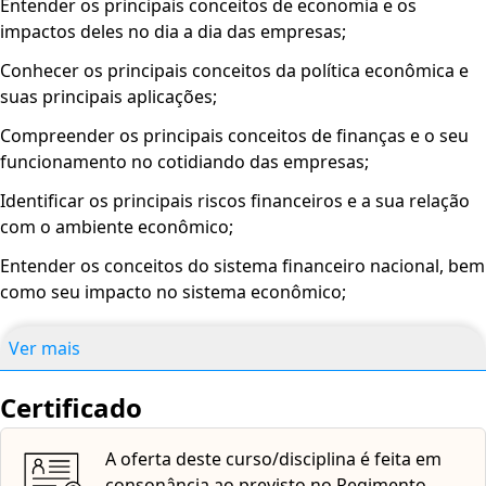
Entender os principais conceitos de economia e os
que atender aos requisitos de aprovação nas avaliações e
impactos deles no dia a dia das empresas;
participar no mínimo de 75% das atividades previstas
conforme o cronograma.
Conhecer os principais conceitos da política econômica e
suas principais aplicações;
CERTIFICAÇÃO
Compreender os principais conceitos de finanças e o seu
A oferta deste curso/disciplina é feita pelo curso de
funcionamento no cotidiando das empresas;
Ciências Contábeis (portaria MEC nº 6, de 02/01/2018) da
UNINASSAU - Centro Universitário Maurício de Nassau
Identificar os principais riscos financeiros e a sua relação
(portaria de credenciamento nº 701, de 28/05/2012), em
com o ambiente econômico;
consonância ao previsto no Regimento Geral da
Entender os conceitos do sistema financeiro nacional, bem
UNINASSAU e na Legislação vigente. A oferta é na
como seu impacto no sistema econômico;
qualidade de disciplina em caráter especial (DCE).
A certificação ofertada após a conclusão da caga-horária e
Entender a estrutura e funcionamento do sistema
da realização das provas com obtenção de nota média
Ver mais
financeiro nacional;
igual ou superior a sete também será feita pelo curso de
Compreender o funcionamento da política monetária;
Ciências Contábeis da UNINASSAU. Para alunos da
Certificado
UNINASSAU, ou outras instituições do Grupo Ser
Compreender o funcionamento do mercado cambial;
Educacional, ficam mantidas as regras regimentais quanto
A oferta deste curso/disciplina é feita em
Entender os conceitos do mercado de capitais;
ao aproveitamento de DCE, não podendo ser cursada para
consonância ao previsto no Regimento